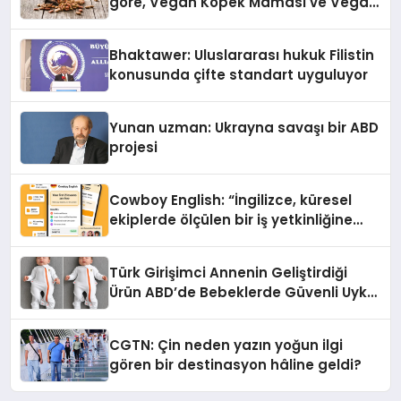
göre, Vegan Köpek Maması ve Vegan
Kedi Mamasının İyi Sindirildiğini
Ortaya Koydu
Bhaktawer: Uluslararası hukuk Filistin
konusunda çifte standart uyguluyor
Yunan uzman: Ukrayna savaşı bir ABD
projesi
Cowboy English: “İngilizce, küresel
ekiplerde ölçülen bir iş yetkinliğine
dönüşüyor”
Türk Girişimci Annenin Geliştirdiği
Ürün ABD’de Bebeklerde Güvenli Uyku
Standardına Yeni Bir Bakış Açısı
Getiriyor.
CGTN: Çin neden yazın yoğun ilgi
gören bir destinasyon hâline geldi?