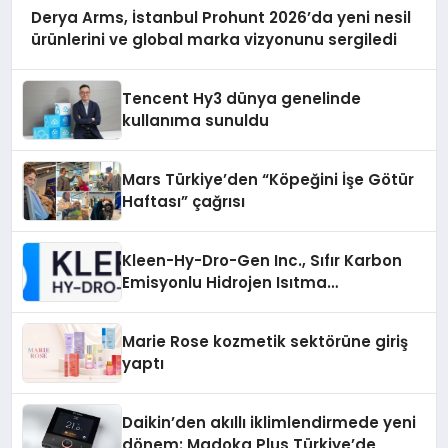
Derya Arms, İstanbul Prohunt 2026’da yeni nesil
ürünlerini ve global marka vizyonunu sergiledi
Tencent Hy3 dünya genelinde
kullanıma sunuldu
Mars Türkiye’den “Köpeğini İşe Götür
Haftası” çağrısı
Kleen-Hy-Dro-Gen Inc., Sıfır Karbon
Emisyonlu Hidrojen Isıtma
Teknolojisinde ISO ve TSSA
Düzenleyici Onaylarını Aldı
Marie Rose kozmetik sektörüne giriş
yaptı
Daikin’den akıllı iklimlendirmede yeni
dönem: Madoka Plus Türkiye’de