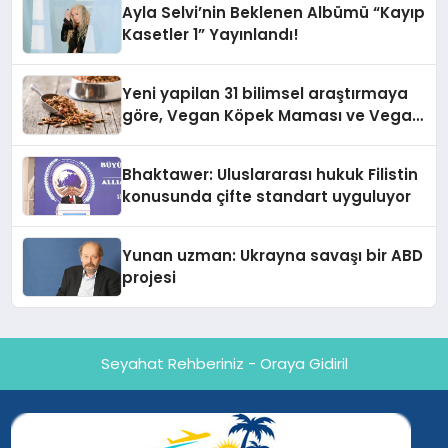
Ayla Selvi’nin Beklenen Albümü “Kayıp
Kasetler 1” Yayınlandı!
Yeni yapilan 31 bilimsel araştırmaya
göre, Vegan Köpek Maması ve Vegan
Kedi Mamasının İyi Sindirildiğini
Ortaya Koydu
Bhaktawer: Uluslararası hukuk Filistin
konusunda çifte standart uyguluyor
Yunan uzman: Ukrayna savaşı bir ABD
projesi
Seyahat Rehberiniz - Oraya Gidiril