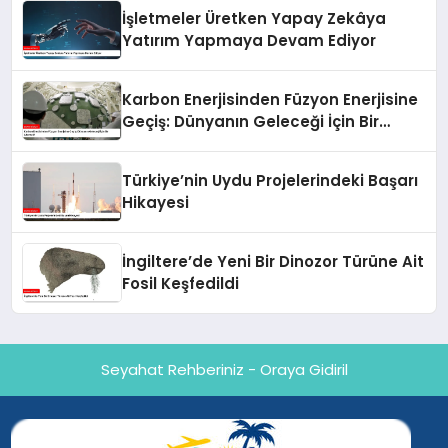
İşletmeler Üretken Yapay Zekâya
Yatırım Yapmaya Devam Ediyor
Karbon Enerjisinden Füzyon Enerjisine
Geçiş: Dünyanın Geleceği İçin Bir
Alternatif
Türkiye’nin Uydu Projelerindeki Başarı
Hikayesi
İngiltere’de Yeni Bir Dinozor Türüne Ait
Fosil Keşfedildi
Seyahat Rehberiniz - Oraya Gidiril