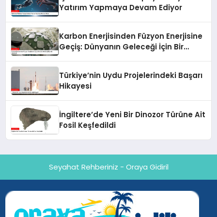
Yatırım Yapmaya Devam Ediyor
Karbon Enerjisinden Füzyon Enerjisine
Geçiş: Dünyanın Geleceği İçin Bir
Alternatif
Türkiye’nin Uydu Projelerindeki Başarı
Hikayesi
İngiltere’de Yeni Bir Dinozor Türüne Ait
Fosil Keşfedildi
Seyahat Rehberiniz - Oraya Gidiril