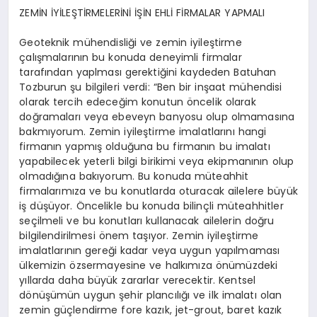
ZEMİN İYİLEŞTİRMELERİNİ İŞİN EHLİ FİRMALAR YAPMALI
Geoteknik mühendisliği ve zemin iyileştirme
çalışmalarının bu konuda deneyimli firmalar
tarafından yaplması gerektiğini kaydeden Batuhan
Tozburun şu bilgileri verdi: “Ben bir inşaat mühendisi
olarak tercih edeceğim konutun öncelik olarak
doğramaları veya ebeveyn banyosu olup olmamasına
bakmıyorum. Zemin iyileştirme imalatlarını hangi
firmanın yapmış olduğuna bu firmanın bu imalatı
yapabilecek yeterli bilgi birikimi veya ekipmanının olup
olmadığına bakıyorum. Bu konuda müteahhit
firmalarımıza ve bu konutlarda oturacak ailelere büyük
iş düşüyor. Öncelikle bu konuda bilinçli müteahhitler
seçilmeli ve bu konutları kullanacak ailelerin doğru
bilgilendirilmesi önem taşıyor. Zemin iyileştirme
imalatlarının gereği kadar veya uygun yapılmaması
ülkemizin özsermayesine ve halkımıza önümüzdeki
yıllarda daha büyük zararlar verecektir. Kentsel
dönüşümün uygun şehir plancılığı ve ilk imalatı olan
zemin güçlendirme fore kazık, jet-grout, baret kazık