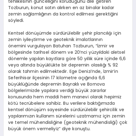
tehlikesinin güncelliğini koruduğunu dile getiren
Tozburun, konut satın alırken en az binalar kadar
zemin sağlamlığının da kontrol edilmesi gerektiğini
söyledi.
Kentsel dönüşümde sürdürülebilir şehir plancılığı için
zemin iyileştirme ve geoteknik imalatlarının
önemini vurgulayan Batuhan Tozburun, “İzmir ve
bölgesinde tarihsel dönem ve 20’nci yüzyıldaki aletsel
dönemle yapılan kayıtlara göre 50 yıllık süre içinde 6,6
veya altında büyüklükte bir depremin olasılığı % 92
olarak tahmin edilmektedir. Ege Denizi’nde, İzmir’in
Seferihisar ilçesinin 17 kilometre açığında 6,6
büyüklüğünde depremin Bayraklı ve Bornova
bölgelerimizde yapılara verdiği büyük zararlar
konusunda hem maddi hem manevi olarak hepimiz
kötü tecrübelere sahibiz. Bu verilere baktığımızda
kentsel dönüşüm sayesinde sürdürülebilir şehircilik ve
yapılarımızın kullanım sürelerini uzatmamız için zemin
ve temel mühendisliğine (geoteknik mühendisliği) çok
büyük önem vermeliyiz” diye konuştu.