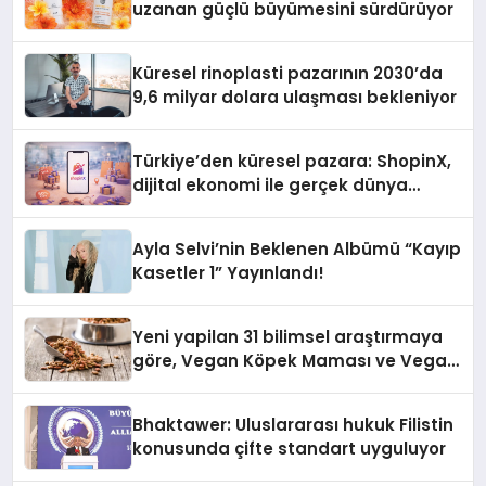
uzanan güçlü büyümesini sürdürüyor
Küresel rinoplasti pazarının 2030’da
9,6 milyar dolara ulaşması bekleniyor
Türkiye’den küresel pazara: ShopinX,
dijital ekonomi ile gerçek dünya
alışverişini bir araya getirmeyi
hedefliyor
Ayla Selvi’nin Beklenen Albümü “Kayıp
Kasetler 1” Yayınlandı!
Yeni yapilan 31 bilimsel araştırmaya
göre, Vegan Köpek Maması ve Vegan
Kedi Mamasının İyi Sindirildiğini
Ortaya Koydu
Bhaktawer: Uluslararası hukuk Filistin
konusunda çifte standart uyguluyor