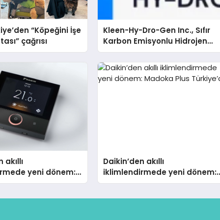
iye’den “Köpeğini İşe
Kleen-Hy-Dro-Gen Inc., Sıfır
tası” çağrısı
Karbon Emisyonlu Hidrojen
Isıtma Teknolojisinde ISO ve
TSSA Düzenleyici Onaylarını
Aldı
 akıllı
Daikin’den akıllı
dirmede yeni dönem:
iklimlendirmede yeni dönem:
lus Türkiye’de
Madoka Plus Türkiye’de