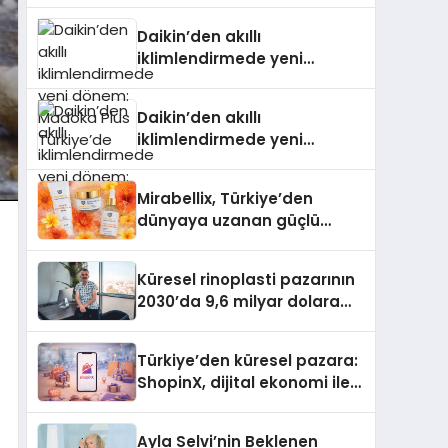
Türkiye’de
Daikin’den akıllı
iklimlendirmede yeni
dönem: Madoka Plus
Türkiye’de
Daikin’den akıllı
iklimlendirmede yeni
dönem: Madoka Plus
Türkiye’de
Mirabellix, Türkiye’den
dünyaya uzanan güçlü
büyümesini sürdürüyor
Küresel rinoplasti pazarının
2030’da 9,6 milyar dolara
ulaşması bekleniyor
Türkiye’den küresel pazara:
ShopinX, dijital ekonomi ile
gerçek dünya alışverişini bir
araya getirmeyi hedefliyor
Ayla Selvi’nin Beklenen