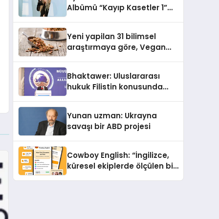
Albümü “Kayıp Kasetler 1”
Yayınlandı!
Yeni yapilan 31 bilimsel
araştırmaya göre, Vegan
Köpek Maması ve Vegan
Kedi Mamasının İyi
Bhaktawer: Uluslararası
Sindirildiğini Ortaya Koydu
hukuk Filistin konusunda
çifte standart uyguluyor
Yunan uzman: Ukrayna
savaşı bir ABD projesi
Cowboy English: “İngilizce,
küresel ekiplerde ölçülen bir
iş yetkinliğine dönüşüyor”