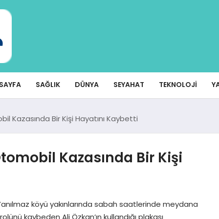
SAYFA
SAĞLIK
DÜNYA
SEYAHAT
TEKNOLOJI
Y
il Kazasında Bir Kişi Hayatını Kaybetti
tomobil Kazasında Bir Kişi
ağlı Yanılmaz köyü yakınlarında sabah saatlerinde meydana
olünü kaybeden Ali Özkan’ın kullandığı plakası