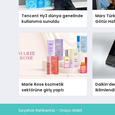
Tencent Hy3 dünya genelinde
Mars Türk
kullanıma sunuldu
Götür Haf
Marie Rose kozmetik
Daikin’den
sektörüne giriş yaptı
iklimlen
Madoka P
Seyahat Rehberiniz - Oraya Gidiril