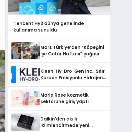
Tencent Hy3 dünya genelinde
kullanıma sunuldu
Mars Türkiye’den “Köpeğini
İşe Götür Haftası” çağrısı
Kleen-Hy-Dro-Gen Inc., Sıfır
Karbon Emisyonlu Hidrojen
Isıtma Teknolojisinde ISO ve
TSSA Düzenleyici Onaylarını
Marie Rose kozmetik
Aldı
sektörüne giriş yaptı
Daikin’den akıllı
iklimlendirmede yeni
dönem: Madoka Plus