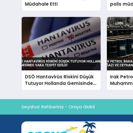
Müdahale Etti
polis müd
DSÖ Hantavirüs Riskini Düşük
Irak Petr
Tutuyor Hollanda Gemisinde
Muhamme
Vaka Tespit Edildi
Boğazı ve
İhracatı 
Seyahat Rehberiniz - Oraya Gidiril