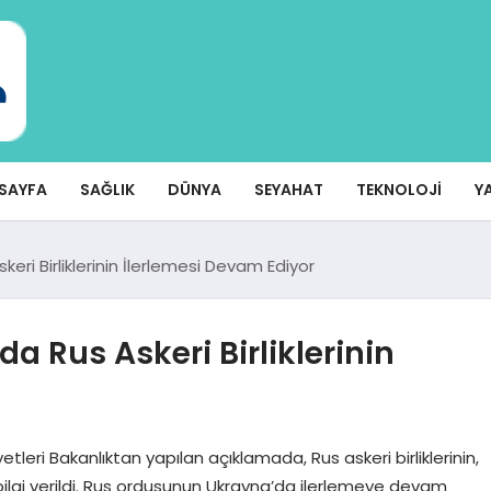
SAYFA
SAĞLIK
DÜNYA
SEYAHAT
TEKNOLOJI
Y
ri Birliklerinin İlerlemesi Devam Ediyor
 Rus Askeri Birliklerinin
leri Bakanlıktan yapılan açıklamada, Rus askeri birliklerinin,
 bilgi verildi. Rus ordusunun Ukrayna’da ilerlemeye devam