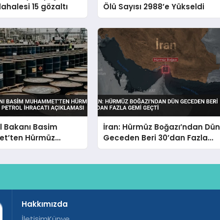
ahalesi 15 gözaltı
Ölü Sayısı 2988’e Yükseldi
ol Bakanı Basim
İran: Hürmüz Boğazı’ndan Dü
t’ten Hürmüz
Geceden Beri 30’dan Fazla
 Ceyhan Petrol
Gemi Geçti
Açıklaması
Hakkımızda
İletişim
Künye