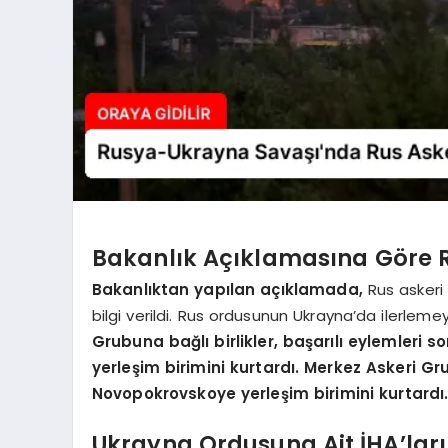
Bakanlık Açıklamasına Göre R
Bakanlıktan yapılan açıklamada,
Rus askeri b
bilgi verildi. Rus ordusunun Ukrayna’da ilerlem
Grubuna bağlı birlikler, başarılı eylemler
yerleşim birimini kurtardı. Merkez Askeri Gr
Novopokrovskoye yerleşim birimini kurtardı.
Ukrayna Ordusuna Ait İHA’la