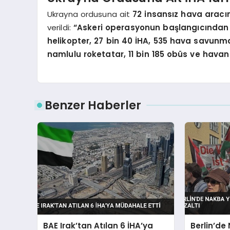
Ukrayna ordusuna ait
72 insansız hava aracın
verildi:
“Askeri operasyonun başlangıcından 
helikopter, 27 bin 40 İHA, 535 hava savunma 
namlulu roketatar, 11 bin 185 obüs ve havan 
Benzer Haberler
BAE Irak’tan Atılan 6 İHA’ya
Berlin’d