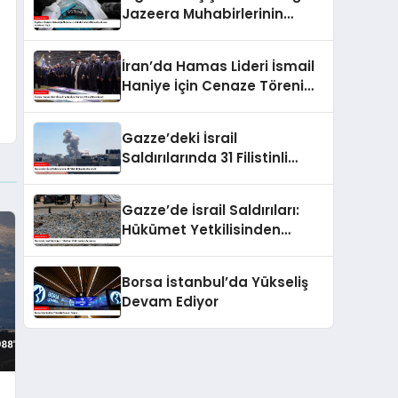
Jazeera Muhabirlerinin
Ölümü Hakkında Açıklama
Yaptı
İran’da Hamas Lideri İsmail
Haniye İçin Cenaze Töreni
Düzenlendi
Gazze’deki İsrail
Saldırılarında 31 Filistinli
Hayatını Kaybetti
Gazze’de İsrail Saldırıları:
Hükümet Yetkilisinden
Açıklama
Borsa İstanbul’da Yükseliş
Devam Ediyor