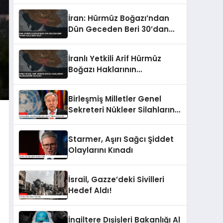
İhracatı Açıklaması
İran: Hürmüz Boğazı’ndan
Dün Geceden Beri 30’dan
Fazla Gemi Geçti
İranlı Yetkili Arif Hürmüz
Boğazı Haklarının
Belirlendiğini Açıkladı
Birleşmiş Milletler Genel
Sekreteri Nükleer Silahların
Tehlikesine Dikkat Çekti
Starmer, Aşırı Sağcı Şiddet
Olaylarını Kınadı
İsrail, Gazze’deki Sivilleri
Hedef Aldı!
İngiltere Dışişleri Bakanlığı Al