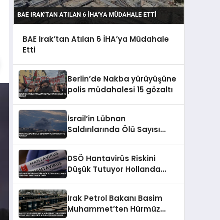
BAE Irak’tan Atılan 6 İHA’ya Müdahale
Etti
Berlin’de Nakba yürüyüşüne
polis müdahalesi 15 gözaltı
İsrail’in Lübnan
Saldırılarında Ölü Sayısı
2988’e Yükseldi
DSÖ Hantavirüs Riskini
Düşük Tutuyor Hollanda
Gemisinde Vaka Tespit
Edildi
Irak Petrol Bakanı Basim
Muhammet’ten Hürmüz
Boğazı ve Ceyhan Petrol