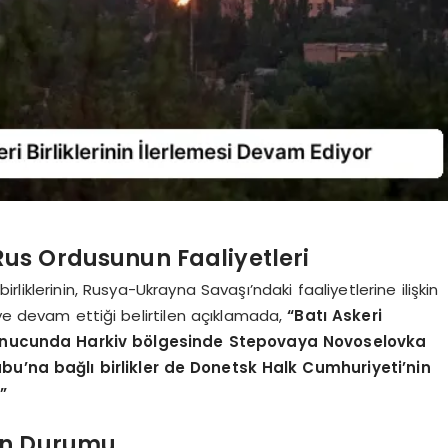
us Ordusunun Faaliyetleri
irliklerinin, Rusya-Ukrayna Savaşı’ndaki faaliyetlerine ilişkin
eye devam ettiği belirtilen açıklamada,
“Batı Askeri
i sonucunda Harkiv bölgesinde Stepovaya Novoselovka
ubu’na bağlı birlikler de Donetsk Halk Cumhuriyeti’nin
”
rın Durumu