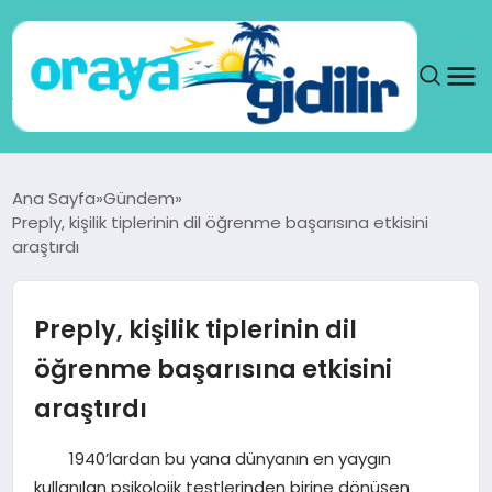
ANA SAYFA
Ana Sayfa
Gündem
Preply, kişilik tiplerinin dil öğrenme başarısına etkisini
SAĞLIK
araştırdı
DÜNYA
Preply, kişilik tiplerinin dil
SEYAHAT
öğrenme başarısına etkisini
araştırdı
TEKNOLOJI
1940’lardan bu yana dünyanın en yaygın
YAŞAM
kullanılan psikolojik testlerinden birine dönüşen