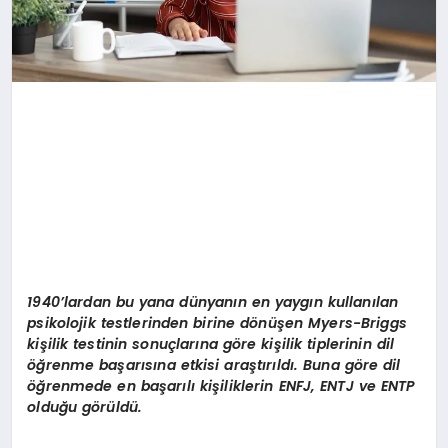
1940
’
lardan bu yana d
ü
nyan
ı
n en yayg
ı
n kullan
ı
lan
psikolojik testlerinden birine d
ö
n
üşen Myers-Briggs
kiş
ilik testinin sonu
ç
lar
ı
na g
ö
re ki
ş
ilik tiplerinin dil
öğ
renme ba
ş
ar
ı
s
ı
na etkisi ara
ş
t
ı
r
ı
ld
ı
. Buna g
ö
re dil
öğ
renmede en ba
ş
ar
ı
l
ı
ki
ş
iliklerin ENFJ, ENTJ ve ENTP
oldu
ğ
u g
ö
r
ü
ld
ü
.