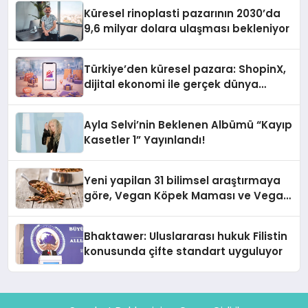
Küresel rinoplasti pazarının 2030’da
9,6 milyar dolara ulaşması bekleniyor
Türkiye’den küresel pazara: ShopinX,
dijital ekonomi ile gerçek dünya
alışverişini bir araya getirmeyi
hedefliyor
Ayla Selvi’nin Beklenen Albümü “Kayıp
Kasetler 1” Yayınlandı!
Yeni yapilan 31 bilimsel araştırmaya
göre, Vegan Köpek Maması ve Vegan
Kedi Mamasının İyi Sindirildiğini
Ortaya Koydu
Bhaktawer: Uluslararası hukuk Filistin
konusunda çifte standart uyguluyor