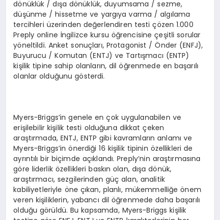
dönüklük / dışa dönüklük, duyumsama / sezme,
düşünme / hissetme ve yargıya varma / algılama
tercihleri üzerinden değerlendiren testi çözen 1.000
Preply online İngilizce kursu öğrencisine çeşitli sorular
yöneltildi. Anket sonuçları, Protagonist / Önder (ENFJ),
Buyurucu / Komutan (ENTJ) ve Tartışmacı (ENTP)
kişilik tipine sahip olanların, dil öğrenmede en başarılı
olanlar olduğunu gösterdi.
Myers-Briggs’in genele en çok uygulanabilen ve
erişilebilir kişilik testi olduğuna dikkat çeken
araştırmada, ENTJ, ENTP gibi kavramların anlamı ve
Myers-Briggs’in önerdiği 16 kişilik tipinin özellikleri de
ayrıntılı bir biçimde açıklandı. Preply’nin araştırmasına
göre liderlik özellikleri baskın olan, dışa dönük,
araştırmacı, sezgilerinden güç alan, analitik
kabiliyetleriyle öne çıkan, planlı, mükemmelliğe önem
veren kişiliklerin, yabancı dil öğrenmede daha başarılı
olduğu görüldü. Bu kapsamda, Myers-Briggs kişilik