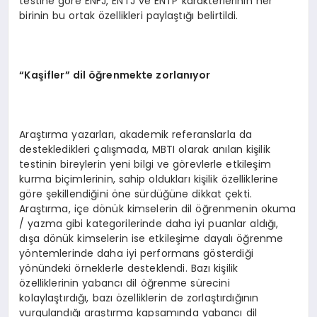
testine göre ENFJ, ENTJ ve ENTP karakterlerinin her
birinin bu ortak özellikleri paylaştığı belirtildi.
“
Ka
ş
ifler
”
dil
öğ
renmekte zorlan
ı
yor
Araştırma yazarları, akademik referanslarla da
destekledikleri çalışmada, MBTI olarak anılan kişilik
testinin bireylerin yeni bilgi ve görevlerle etkileşim
kurma biçimlerinin, sahip oldukları kişilik özelliklerine
göre şekillendiğini öne sürdüğüne dikkat çekti.
Araştırma, içe dönük kimselerin dil öğrenmenin okuma
/ yazma gibi kategorilerinde daha iyi puanlar aldığı,
dışa dönük kimselerin ise etkileşime dayalı öğrenme
yöntemlerinde daha iyi performans gösterdiği
yönündeki örneklerle desteklendi. Bazı kişilik
özelliklerinin yabancı dil öğrenme sürecini
kolaylaştırdığı, bazı özelliklerin de zorlaştırdığının
vurgulandığı araştırma kapsamında yabancı dil