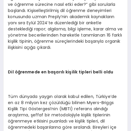
ve öğrenme sürecine nasıl etki eder?” gibi sorularla
başlandı. Kişiselleştirilmiş dil öğrenme deneyimleri
konusunda uzman Preply’nin akademik kaynakların
yanı sıra Eylül 2024’te düzenlediği bir anketle
desteklediği rapor; algılama, bilgi işleme, karar alma ve
yönetme becerilerinden hareketle tanımlanan 16 farklı
kişilik tipinin, öğrenme süreçlerindeki başarıyla organik
ilişkisini açığa çıkardı.
Dil
öğ
renmede en ba
ş
ar
ı
l
ı
ki
ş
ilik tipleri belli oldu
Tüm dünyada yaygın olarak kabul edilen, Türkiye’de
en az 8 milyon kez çözüldüğü bilinen Myers-Briggs
Kişilik Tipi Göstergesi’nin (MBTI) referans alındığı
araştırma, şeffaf bir metodolojiyle kişilik tiplerinin
öğrenmeye etkisini puanladı ve kişilik tipleri, dil
öğrenmedeki başarılarına göre sıralandı. Bireyleri içe