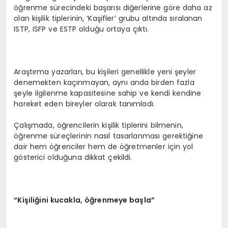
öğrenme sürecindeki başarısı diğerlerine göre daha az
olan kişilik tiplerinin, ‘Kaşifler’ grubu altında sıralanan
ISTP, ISFP ve ESTP olduğu ortaya çıktı.
Araştırma yazarları, bu kişileri genellikle yeni şeyler
denemekten kaçınmayan, aynı anda birden fazla
şeyle ilgilenme kapasitesine sahip ve kendi kendine
hareket eden bireyler olarak tanımladı.
Çalışmada, öğrencilerin kişilik tiplerini bilmenin,
öğrenme süreçlerinin nasıl tasarlanması gerektiğine
dair hem öğrenciler hem de öğretmenler için yol
gösterici olduğuna dikkat çekildi.
“
Ki
ş
ili
ğ
ini kucakla,
öğ
renmeye ba
ş
la
”