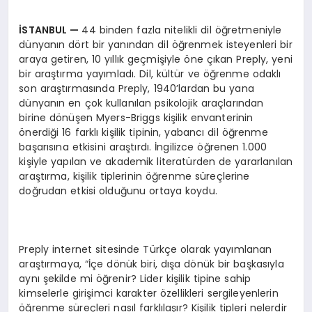
İ
STANBUL
—
44 binden fazla nitelikli dil öğretmeniyle
dünyanın dört bir yanından dil öğrenmek isteyenleri bir
araya getiren, 10 yıllık geçmişiyle öne çıkan Preply, yeni
bir araştırma yayımladı. Dil, kültür ve öğrenme odaklı
son araştırmasında Preply, 1940’lardan bu yana
dünyanın en çok kullanılan psikolojik araçlarından
birine dönüşen Myers-Briggs kişilik envanterinin
önerdiği 16 farklı kişilik tipinin, yabancı dil öğrenme
başarısına etkisini araştırdı. İngilizce öğrenen 1.000
kişiyle yapılan ve akademik literatürden de yararlanılan
araştırma, kişilik tiplerinin öğrenme süreçlerine
doğrudan etkisi olduğunu ortaya koydu.
Preply internet sitesinde Türkçe olarak yayımlanan
araştırmaya, “İçe dönük biri, dışa dönük bir başkasıyla
aynı şekilde mi öğrenir? Lider kişilik tipine sahip
kimselerle girişimci karakter özellikleri sergileyenlerin
öğrenme süreçleri nasıl farklılaşır? Kişilik tipleri nelerdir