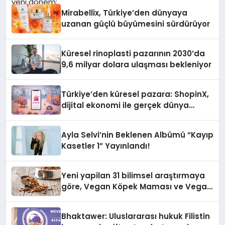
Mirabellix, Türkiye’den dünyaya
uzanan güçlü büyümesini sürdürüyor
Küresel rinoplasti pazarının 2030’da
9,6 milyar dolara ulaşması bekleniyor
Türkiye’den küresel pazara: ShopinX,
dijital ekonomi ile gerçek dünya
alışverişini bir araya getirmeyi
hedefliyor
Ayla Selvi’nin Beklenen Albümü “Kayıp
Kasetler 1” Yayınlandı!
Yeni yapilan 31 bilimsel araştırmaya
göre, Vegan Köpek Maması ve Vegan
Kedi Mamasının İyi Sindirildiğini
Ortaya Koydu
Bhaktawer: Uluslararası hukuk Filistin