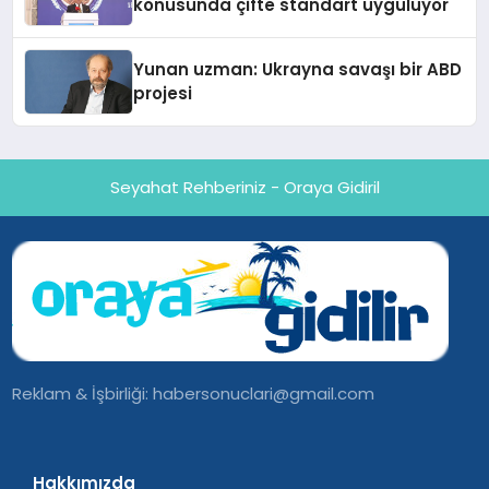
konusunda çifte standart uyguluyor
Yunan uzman: Ukrayna savaşı bir ABD
projesi
Seyahat Rehberiniz - Oraya Gidiril
Reklam & İşbirliği:
habersonuclari@gmail.com
Hakkımızda