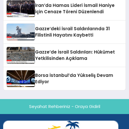
İran’da Hamas Lideri İsmail Haniye
İçin Cenaze Töreni Düzenlendi
Gazze’deki İsrail Saldırılarında 31
Filistinli Hayatını Kaybetti
Gazze’de İsrail Saldırıları: Hükümet
Yetkilisinden Açıklama
Borsa İstanbul’da Yükseliş Devam
Ediyor
Seyahat Rehberiniz - Oraya Gidiril