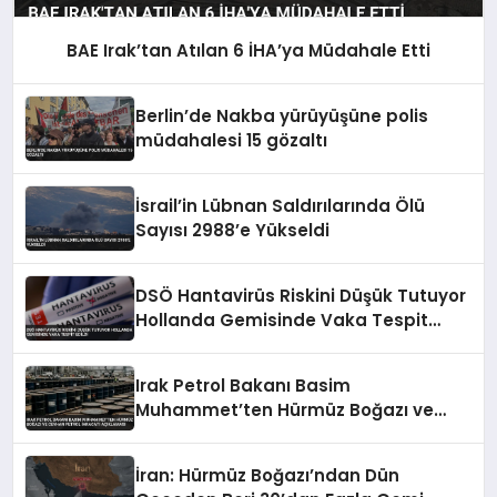
BAE Irak’tan Atılan 6 İHA’ya Müdahale Etti
Berlin’de Nakba yürüyüşüne polis
müdahalesi 15 gözaltı
İsrail’in Lübnan Saldırılarında Ölü
Sayısı 2988’e Yükseldi
DSÖ Hantavirüs Riskini Düşük Tutuyor
Hollanda Gemisinde Vaka Tespit
Edildi
Irak Petrol Bakanı Basim
Muhammet’ten Hürmüz Boğazı ve
Ceyhan Petrol İhracatı Açıklaması
İran: Hürmüz Boğazı’ndan Dün