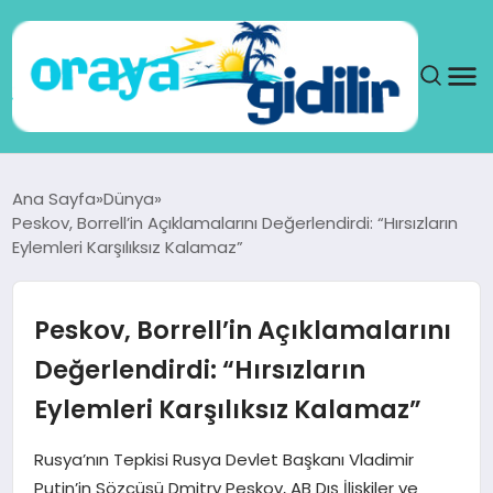
ANA SAYFA
Ana Sayfa
Dünya
Peskov, Borrell’in Açıklamalarını Değerlendirdi: “Hırsızların
SAĞLIK
Eylemleri Karşılıksız Kalamaz”
DÜNYA
Peskov, Borrell’in Açıklamalarını
SEYAHAT
Değerlendirdi: “Hırsızların
Eylemleri Karşılıksız Kalamaz”
TEKNOLOJI
Rusya’nın Tepkisi Rusya Devlet Başkanı Vladimir
YAŞAM
Putin’in Sözcüsü Dmitry Peskov, AB Dış İlişkiler ve