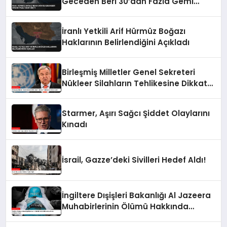
Geceden Beri 30’dan Fazla Gemi
Geçti
İranlı Yetkili Arif Hürmüz Boğazı
Haklarının Belirlendiğini Açıkladı
Birleşmiş Milletler Genel Sekreteri
Nükleer Silahların Tehlikesine Dikkat
Çekti
Starmer, Aşırı Sağcı Şiddet Olaylarını
Kınadı
İsrail, Gazze’deki Sivilleri Hedef Aldı!
İngiltere Dışişleri Bakanlığı Al Jazeera
Muhabirlerinin Ölümü Hakkında
Açıklama Yaptı