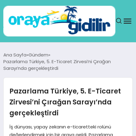
ANA SAYFA
Ana Sayfa
Gündem
Pazarlama Türkiye, 5. E-Ticaret Zirvesi’ni Çırağan
SAĞLIK
Sarayı’nda gerçekleştirdi
DÜNYA
Pazarlama Türkiye, 5. E-Ticaret
SEYAHAT
Zirvesi’ni Çırağan Sarayı’nda
gerçekleştirdi
TEKNOLOJI
İş dünyası, yapay zekanın e-ticaretteki rolünü
YAŞAM
değerlendirmek için bir araya geldi. Pazarlama