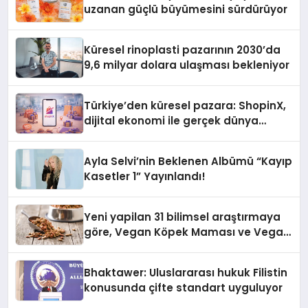
uzanan güçlü büyümesini sürdürüyor
Küresel rinoplasti pazarının 2030’da
9,6 milyar dolara ulaşması bekleniyor
Türkiye’den küresel pazara: ShopinX,
dijital ekonomi ile gerçek dünya
alışverişini bir araya getirmeyi
hedefliyor
Ayla Selvi’nin Beklenen Albümü “Kayıp
Kasetler 1” Yayınlandı!
Yeni yapilan 31 bilimsel araştırmaya
göre, Vegan Köpek Maması ve Vegan
Kedi Mamasının İyi Sindirildiğini
Ortaya Koydu
Bhaktawer: Uluslararası hukuk Filistin
konusunda çifte standart uyguluyor