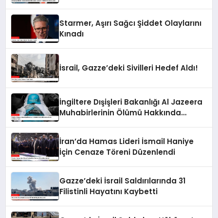
Çekti
Starmer, Aşırı Sağcı Şiddet Olaylarını
Kınadı
İsrail, Gazze’deki Sivilleri Hedef Aldı!
İngiltere Dışişleri Bakanlığı Al Jazeera
Muhabirlerinin Ölümü Hakkında
Açıklama Yaptı
İran’da Hamas Lideri İsmail Haniye
İçin Cenaze Töreni Düzenlendi
Gazze’deki İsrail Saldırılarında 31
Filistinli Hayatını Kaybetti