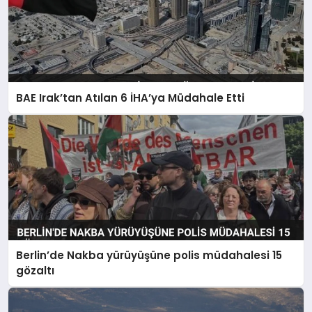
BAE Irak’tan Atılan 6 İHA’ya Müdahale Etti
Berlin’de Nakba yürüyüşüne polis müdahalesi 15
gözaltı