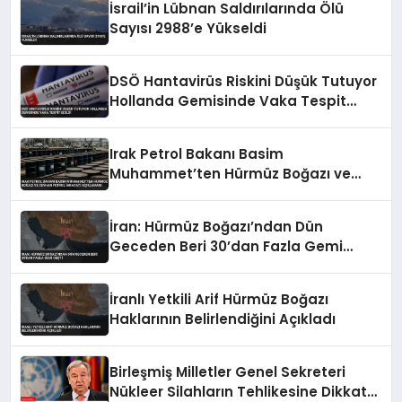
İsrail’in Lübnan Saldırılarında Ölü
Sayısı 2988’e Yükseldi
DSÖ Hantavirüs Riskini Düşük Tutuyor
Hollanda Gemisinde Vaka Tespit
Edildi
Irak Petrol Bakanı Basim
Muhammet’ten Hürmüz Boğazı ve
Ceyhan Petrol İhracatı Açıklaması
İran: Hürmüz Boğazı’ndan Dün
Geceden Beri 30’dan Fazla Gemi
Geçti
İranlı Yetkili Arif Hürmüz Boğazı
Haklarının Belirlendiğini Açıkladı
Birleşmiş Milletler Genel Sekreteri
Nükleer Silahların Tehlikesine Dikkat