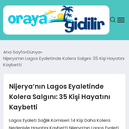
ANA SAYFA
Ana Sayfa
Dünya
Nijerya’nın Lagos Eyaletinde Kolera Salgını: 35 Kişi Hayatını
SAĞLIK
Kaybetti
DÜNYA
Nijerya’nın Lagos Eyaletinde
SEYAHAT
Kolera Salgını: 35 Kişi Hayatını
Kaybetti
TEKNOLOJI
Lagos Eyaleti Sağlık Komiseri: 14 Kişi Daha Kolera
YAŞAM
Nedeniyle Hayatını Kaybetti Nijerya’nın Lagos Eyaleti