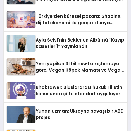
Türkiye’den küresel pazara: ShopinX,
dijital ekonomi ile gerçek dünya
alışverişini bir araya getirmeyi
hedefliyor
Ayla Selvi’nin Beklenen Albümü “Kayıp
Kasetler 1” Yayınlandı!
Yeni yapilan 31 bilimsel araştırmaya
göre, Vegan Köpek Maması ve Vegan
Kedi Mamasının İyi Sindirildiğini
Ortaya Koydu
Bhaktawer: Uluslararası hukuk Filistin
konusunda çifte standart uyguluyor
Yunan uzman: Ukrayna savaşı bir ABD
projesi