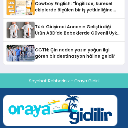
Cowboy English: “İngilizce, küresel
ekiplerde ölçülen bir iş yetkinliğine
dönüşüyor”
Türk Girişimci Annenin Geliştirdiği
Ürün ABD’de Bebeklerde Güvenli Uyku
Standardına Yeni Bir Bakış Açısı
Getiriyor.
CGTN: Çin neden yazın yoğun ilgi
gören bir destinasyon hâline geldi?
Seyahat Rehberiniz - Oraya Gidiril