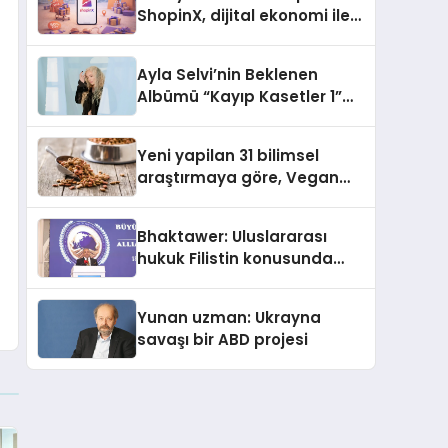
ShopinX, dijital ekonomi ile
gerçek dünya alışverişini bir
araya getirmeyi hedefliyor
Ayla Selvi’nin Beklenen
Albümü “Kayıp Kasetler 1”
Yayınlandı!
Yeni yapilan 31 bilimsel
araştırmaya göre, Vegan
Köpek Maması ve Vegan
Kedi Mamasının İyi
Bhaktawer: Uluslararası
Sindirildiğini Ortaya Koydu
hukuk Filistin konusunda
çifte standart uyguluyor
Yunan uzman: Ukrayna
savaşı bir ABD projesi