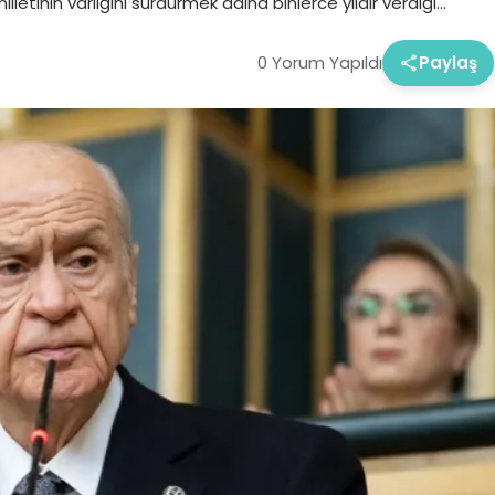
milletinin varlığını sürdürmek adına binlerce yıldır verdiği…
0 Yorum Yapıldı
Paylaş