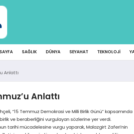
SAYFA
SAĞLIK
DÜNYA
SEYAHAT
TEKNOLOJI
Y
u Anlattı
mmuz’u Anlattı
ahçeli, “15 Temmuz Demokrasi ve Milli Birlik Günü” kapsamında
birlik ve beraberliğini vurgulayan sözlerine yer verdi.
un tarihi mücadelesine vurgu yaparak, Malazgirt Zaferi’nin