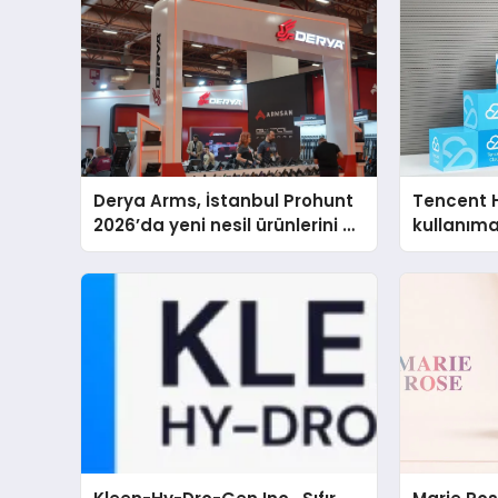
Derya Arms, İstanbul Prohunt
Tencent 
2026’da yeni nesil ürünlerini ve
kullanım
global marka vizyonunu
sergiledi