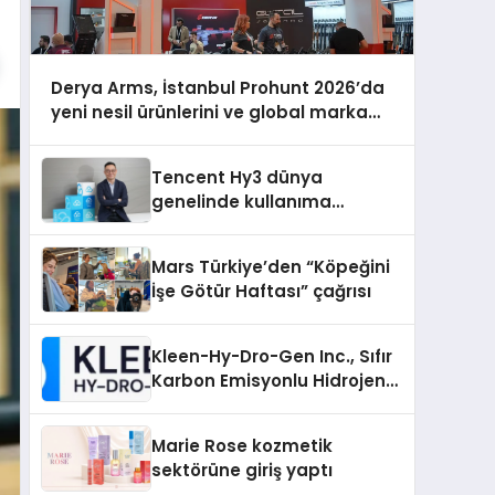
Derya Arms, İstanbul Prohunt 2026’da
yeni nesil ürünlerini ve global marka
vizyonunu sergiledi
Tencent Hy3 dünya
genelinde kullanıma
sunuldu
Mars Türkiye’den “Köpeğini
İşe Götür Haftası” çağrısı
Kleen-Hy-Dro-Gen Inc., Sıfır
Karbon Emisyonlu Hidrojen
Isıtma Teknolojisinde ISO ve
TSSA Düzenleyici Onaylarını
Marie Rose kozmetik
Aldı
sektörüne giriş yaptı