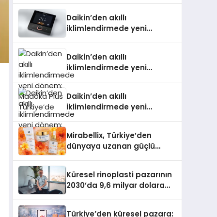
Daikin’den akıllı
iklimlendirmede yeni
dönem: Madoka Plus
Türkiye’de
Daikin’den akıllı
iklimlendirmede yeni
dönem: Madoka Plus
Türkiye’de
Daikin’den akıllı
iklimlendirmede yeni
dönem: Madoka Plus
Türkiye’de
Mirabellix, Türkiye’den
dünyaya uzanan güçlü
büyümesini sürdürüyor
Küresel rinoplasti pazarının
2030’da 9,6 milyar dolara
ulaşması bekleniyor
Türkiye’den küresel pazara: