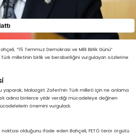
Bahçeli, “15 Temmuz Demokrasi ve Milli Birlik Günü”
ürk milletinin birlik ve beraberliğini vurgulayan sözlerine
i
 yaparak, Malazgirt Zaferi’nin Türk milleti için ne anlama
dürmek adına binlerce yıldır verdiği mücadeleye değinen
mücadelelerin önemini vurguladı.
üm noktası olduğunu ifade eden Bahçeli, FETÖ terör örgütü