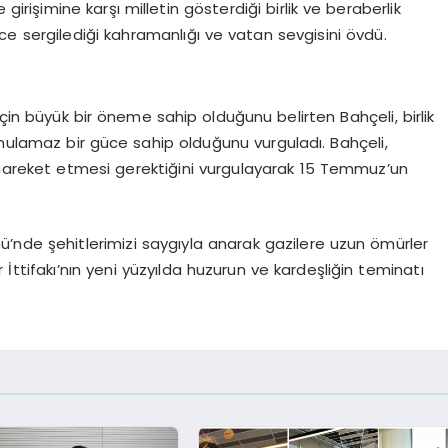
irişimine karşı milletin gösterdiği birlik ve beraberlik
ece sergilediği kahramanlığı ve vatan sevgisini övdü.
 için büyük bir öneme sahip olduğunu belirten Bahçeli, birlik
konulamaz bir güce sahip olduğunu vurguladı. Bahçeli,
de hareket etmesi gerektiğini vurgulayarak 15 Temmuz’un
nü’nde şehitlerimizi saygıyla anarak gazilere uzun ömürler
İttifakı’nın yeni yüzyılda huzurun ve kardeşliğin teminatı