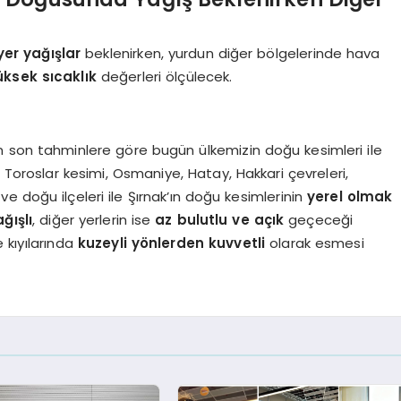
yer yağışlar
beklenirken, yurdun diğer bölgelerinde hava
üksek sıcaklık
değerleri ölçülecek.
n son tahminlere göre bugün ülkemizin doğu kesimleri ile
 Toroslar kesimi, Osmaniye, Hatay, Hakkari çevreleri,
e doğu ilçeleri ile Şırnak’ın doğu kesimlerinin
yerel olmak
ğışlı
, diğer yerlerin ise
az bulutlu ve açık
geçeceği
 kıyılarında
kuzeyli yönlerden kuvvetli
olarak esmesi