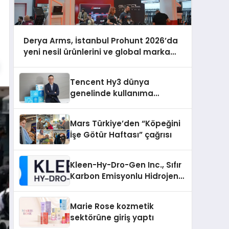
Derya Arms, İstanbul Prohunt 2026’da
yeni nesil ürünlerini ve global marka
vizyonunu sergiledi
Tencent Hy3 dünya
genelinde kullanıma
sunuldu
Mars Türkiye’den “Köpeğini
İşe Götür Haftası” çağrısı
Kleen-Hy-Dro-Gen Inc., Sıfır
Karbon Emisyonlu Hidrojen
Isıtma Teknolojisinde ISO ve
TSSA Düzenleyici Onaylarını
Marie Rose kozmetik
Aldı
sektörüne giriş yaptı