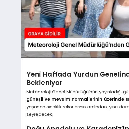
Yeni Haftada Yurdun Genelind
Bekleniyor
Meteoroloji Genel Müdürlüğü’nün yayınladığı gü
güneşli ve mevsim normallerinin üzerinde sı
yaşanan sıcaklık rekorlarının ardından, yine de
seyredecek.
Doğu Anadolu ve Karadeniz’in