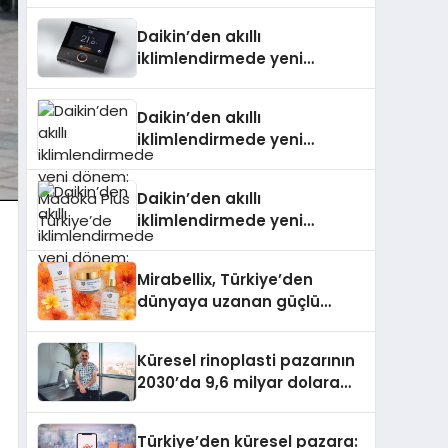
Daikin’den akıllı
iklimlendirmede yeni
dönem: Madoka Plus
Türkiye’de
Daikin’den akıllı
iklimlendirmede yeni
dönem: Madoka Plus
Türkiye’de
Daikin’den akıllı
iklimlendirmede yeni
dönem: Madoka Plus
Türkiye’de
Mirabellix, Türkiye’den
dünyaya uzanan güçlü
büyümesini sürdürüyor
Küresel rinoplasti pazarının
2030’da 9,6 milyar dolara
ulaşması bekleniyor
Türkiye’den küresel pazara: