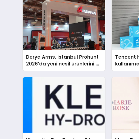
Derya Arms, İstanbul Prohunt
Tencent 
2026’da yeni nesil ürünlerini ve
kullanım
global marka vizyonunu
sergiledi