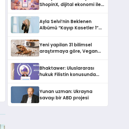
ShopinX, dijital ekonomi ile
gerçek dünya alışverişini bir
araya getirmeyi hedefliyor
Ayla Selvi’nin Beklenen
Albümü “Kayıp Kasetler 1”
Yayınlandı!
Yeni yapilan 31 bilimsel
araştırmaya göre, Vegan
Köpek Maması ve Vegan
Kedi Mamasının İyi
Bhaktawer: Uluslararası
Sindirildiğini Ortaya Koydu
hukuk Filistin konusunda
çifte standart uyguluyor
Yunan uzman: Ukrayna
savaşı bir ABD projesi