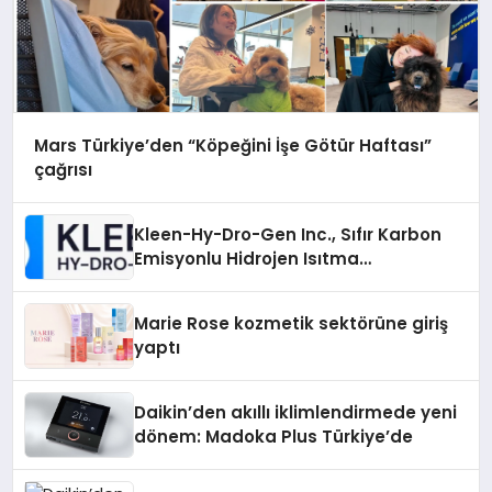
Mars Türkiye’den “Köpeğini İşe Götür Haftası”
çağrısı
Kleen-Hy-Dro-Gen Inc., Sıfır Karbon
Emisyonlu Hidrojen Isıtma
Teknolojisinde ISO ve TSSA
Düzenleyici Onaylarını Aldı
Marie Rose kozmetik sektörüne giriş
yaptı
Daikin’den akıllı iklimlendirmede yeni
dönem: Madoka Plus Türkiye’de