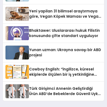
Yeni yapilan 31 bilimsel araştırmaya
göre, Vegan Köpek Maması ve Vegan
Kedi Mamasının İyi Sindirildiğini
Ortaya Koydu
Bhaktawer: Uluslararası hukuk Filistin
konusunda çifte standart uyguluyor
Yunan uzman: Ukrayna savaşı bir ABD
projesi
Cowboy English: “İngilizce, küresel
ekiplerde ölçülen bir iş yetkinliğine
dönüşüyor”
Türk Girişimci Annenin Geliştirdiği
Ürün ABD’de Bebeklerde Güvenli Uyku
Standardına Yeni Bir Bakış Açısı
Getiriyor.