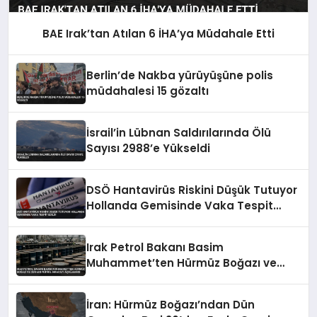
BAE Irak’tan Atılan 6 İHA’ya Müdahale Etti
Berlin’de Nakba yürüyüşüne polis
müdahalesi 15 gözaltı
İsrail’in Lübnan Saldırılarında Ölü
Sayısı 2988’e Yükseldi
DSÖ Hantavirüs Riskini Düşük Tutuyor
Hollanda Gemisinde Vaka Tespit
Edildi
Irak Petrol Bakanı Basim
Muhammet’ten Hürmüz Boğazı ve
Ceyhan Petrol İhracatı Açıklaması
İran: Hürmüz Boğazı’ndan Dün