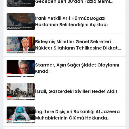
Geceden Beri 30’dan Fazla Gemi
Geçti
İranlı Yetkili Arif Hürmüz Boğazı
Haklarının Belirlendiğini Açıkladı
Birleşmiş Milletler Genel Sekreteri
Nükleer Silahların Tehlikesine Dikkat
Çekti
Starmer, Aşırı Sağcı Şiddet Olaylarını
Kınadı
İsrail, Gazze’deki Sivilleri Hedef Aldı!
İngiltere Dışişleri Bakanlığı Al Jazeera
Muhabirlerinin Ölümü Hakkında
Açıklama Yaptı