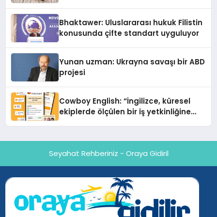
Kedi Mamasının İyi Sindirildiğini
Ortaya Koydu
Bhaktawer: Uluslararası hukuk Filistin
konusunda çifte standart uyguluyor
Yunan uzman: Ukrayna savaşı bir ABD
projesi
Cowboy English: “İngilizce, küresel
ekiplerde ölçülen bir iş yetkinliğine
dönüşüyor”
Seyahat Rehberiniz - Oraya Gidiril