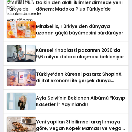
Daikin’den akıllı iklimlendirmede yeni
dönem: Madoka Plus Türkiye’de
Mirabellix, Türkiye’den dünyaya
uzanan güçlü büyümesini sürdürüyor
Küresel rinoplasti pazarının 2030’da
9,6 milyar dolara ulaşması bekleniyor
Türkiye’den küresel pazara: ShopinX,
dijital ekonomi ile gerçek dünya
alışverişini bir araya getirmeyi
hedefliyor
Ayla Selvi’nin Beklenen Albümü “Kayıp
Kasetler 1” Yayınlandı!
Yeni yapilan 31 bilimsel araştırmaya
göre, Vegan Köpek Maması ve Vegan