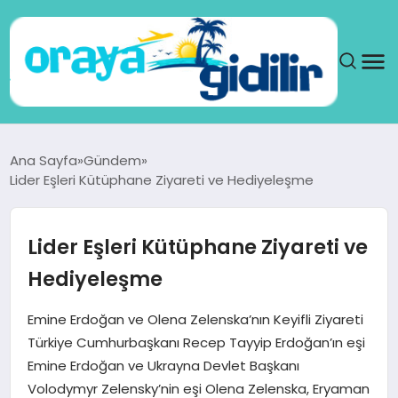
ANA SAYFA
Ana Sayfa
Gündem
Lider Eşleri Kütüphane Ziyareti ve Hediyeleşme
SAĞLIK
DÜNYA
Lider Eşleri Kütüphane Ziyareti ve
Hediyeleşme
SEYAHAT
Emine Erdoğan ve Olena Zelenska’nın Keyifli Ziyareti
TEKNOLOJI
Türkiye Cumhurbaşkanı Recep Tayyip Erdoğan’ın eşi
Emine Erdoğan ve Ukrayna Devlet Başkanı
YAŞAM
Volodymyr Zelensky’nin eşi Olena Zelenska, Eryaman