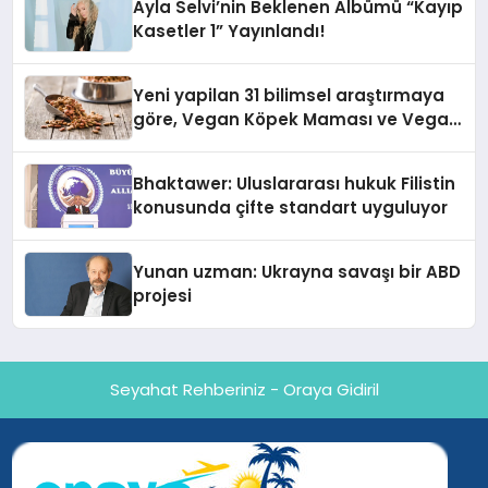
Ayla Selvi’nin Beklenen Albümü “Kayıp
Kasetler 1” Yayınlandı!
Yeni yapilan 31 bilimsel araştırmaya
göre, Vegan Köpek Maması ve Vegan
Kedi Mamasının İyi Sindirildiğini
Ortaya Koydu
Bhaktawer: Uluslararası hukuk Filistin
konusunda çifte standart uyguluyor
Yunan uzman: Ukrayna savaşı bir ABD
projesi
Seyahat Rehberiniz - Oraya Gidiril