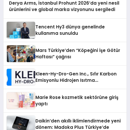
Derya Arms, İstanbul Prohunt 2026’da yeni nesil
ürünlerini ve global marka vizyonunu sergiledi
Tencent Hy3 dünya genelinde
kullanıma sunuldu
Mars Türkiye’den “Köpeğini İşe Götür
Haftası” çağrısı
Kleen-Hy-Dro-Gen Inc., Sıfır Karbon
Emisyonlu Hidrojen Isıtma
Teknolojisinde ISO ve TSSA
Düzenleyici Onaylarını Aldı
Marie Rose kozmetik sektörüne giriş
yaptı
Daikin’den akıllı iklimlendirmede yeni
dönem: Madoka Plus Türkiye’de