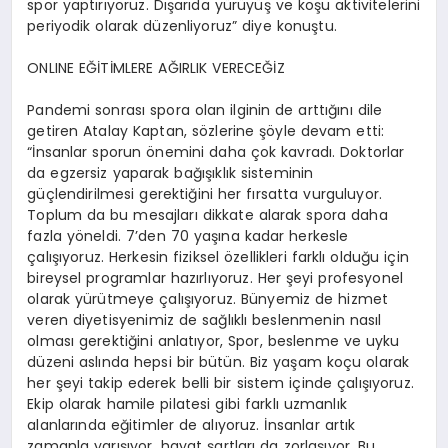
spor yaptırıyoruz. Dışarıda yürüyüş ve koşu aktivitelerini
periyodik olarak düzenliyoruz” diye konuştu.
ONLINE EĞİTİMLERE AĞIRLIK VERECEĞİZ
Pandemi sonrası spora olan ilginin de arttığını dile
getiren Atalay Kaptan, sözlerine şöyle devam etti:
“İnsanlar sporun önemini daha çok kavradı. Doktorlar
da egzersiz yaparak bağışıklık sisteminin
güçlendirilmesi gerektiğini her fırsatta vurguluyor.
Toplum da bu mesajları dikkate alarak spora daha
fazla yöneldi. 7’den 70 yaşına kadar herkesle
çalışıyoruz. Herkesin fiziksel özellikleri farklı olduğu için
bireysel programlar hazırlıyoruz. Her şeyi profesyonel
olarak yürütmeye çalışıyoruz. Bünyemiz de hizmet
veren diyetisyenimiz de sağlıklı beslenmenin nasıl
olması gerektiğini anlatıyor, Spor, beslenme ve uyku
düzeni aslında hepsi bir bütün. Biz yaşam koçu olarak
her şeyi takip ederek belli bir sistem içinde çalışıyoruz.
Ekip olarak hamile pilatesi gibi farklı uzmanlık
alanlarında eğitimler de alıyoruz. İnsanlar artık
zamanla yarışıyor, hayat şartları da zorlaşıyor. Bu