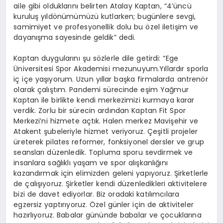
aile gibi olduklarını belirten Atalay Kaptan, “4’üncü
kuruluş yıldönümümüzü kutlarken; bugünlere sevgi,
samimiyet ve profesyonellik dolu bu özel iletişim ve
dayanışma sayesinde geldik” dedi.
Kaptan duygularını şu sözlerle dile getirdi: “Ege
Üniversitesi Spor Akademisi mezunuyum.Yıllardır sporla
iç içe yaşıyorum. Uzun yıllar başka firmalarda antrenör
olarak çalıştım. Pandemi sürecinde eşim Yağmur
Kaptan ile birlikte kendi merkezimizi kurmaya karar
verdik. Zorlu bir sürecin ardından Kaptan Fit Spor
Merkezi’ni hizmete açtık. Halen merkez Mavişehir ve
Atakent şubeleriyle hizmet veriyoruz. Çeşitli projeler
üreterek pilates reformer, fonksiyonel dersler ve grup
seansları düzenledik. Topluma sporu sevdirmek ve
insanlara sağlıklı yaşam ve spor alışkanlığını
kazandırmak için elimizden geleni yapıyoruz. Şirketlerle
de çalışıyoruz. Şirketler kendi düzenledikleri aktivitelere
bizi de davet ediyorlar. Biz oradaki katılımcılara
egzersiz yaptırıyoruz. Özel günler için de aktiviteler
hazırlıyoruz. Babalar gününde babalar ve çocuklarına