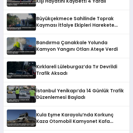
Kişi Hayatını Kaybetti 4 Yaralı
Büyükçekmece Sahilinde Toprak
Kayması İtfaiye Ekipleri Harekete
Geçti
Bandırma Çanakkale Yolunda
Kamyon Yangını Otları Ateşe Verdi
Kırklareli Lüleburgaz’da Tır Devrildi
Trafik Aksadı
İstanbul Yenikapı’da 14 Günlük Trafik
Düzenlemesi Başladı
Kula Eşme Karayolu’nda Korkunç
Kaza Otomobil Kamyonet Kafa
Kafaya Çarpıştı 1 Ölü 1 Yaralı