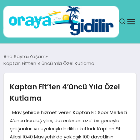
ANA SAYFA
Ana Sayfa
Yaşam
Kaptan Fit’ten 4’üncü Yıla Özel Kutlama
SAĞLIK
DÜNYA
Kaptan Fit’ten 4’üncü Yıla Özel
Kutlama
SEYAHAT
Mavişehirde hizmet veren Kaptan Fit Spor Merkezi
TEKNOLOJI
4’üncü kuruluş yılını, düzenlenen özel bir geceyle
çalışanları ve üyeleriyle birlikte kutladı. Kaptan Fit
YAŞAM
Ailesi 1040 Mavişehir’de yaklaşık 100 davetlinin