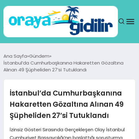
ANA SAYFA
Ana Sayfa
Gündem
İstanbul’da Cumhurbaşkanına Hakaretten Gözaltına
SAĞLIK
Alınan 49 Şüpheliden 27’si Tutuklandı
DÜNYA
İstanbul’da Cumhurbaşkanına
SEYAHAT
Hakaretten Gözaltına Alınan 49
Şüpheliden 27’si Tutuklandı
TEKNOLOJI
İzinsiz Gösteri Sırasında Gerçekleşen Olay İstanbul
YAŞAM
Cumhuriyet Başsavcılığı’nın başlattığı soruşturma