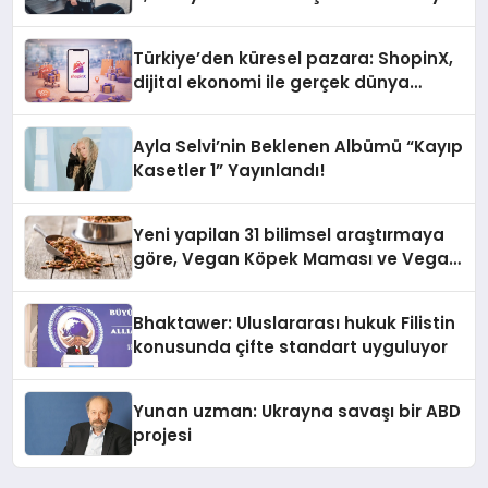
Türkiye’den küresel pazara: ShopinX,
dijital ekonomi ile gerçek dünya
alışverişini bir araya getirmeyi
hedefliyor
Ayla Selvi’nin Beklenen Albümü “Kayıp
Kasetler 1” Yayınlandı!
Yeni yapilan 31 bilimsel araştırmaya
göre, Vegan Köpek Maması ve Vegan
Kedi Mamasının İyi Sindirildiğini
Ortaya Koydu
Bhaktawer: Uluslararası hukuk Filistin
konusunda çifte standart uyguluyor
Yunan uzman: Ukrayna savaşı bir ABD
projesi