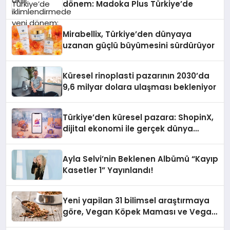
dönem: Madoka Plus Türkiye’de
Mirabellix, Türkiye’den dünyaya
uzanan güçlü büyümesini sürdürüyor
Küresel rinoplasti pazarının 2030’da
9,6 milyar dolara ulaşması bekleniyor
Türkiye’den küresel pazara: ShopinX,
dijital ekonomi ile gerçek dünya
alışverişini bir araya getirmeyi
hedefliyor
Ayla Selvi’nin Beklenen Albümü “Kayıp
Kasetler 1” Yayınlandı!
Yeni yapilan 31 bilimsel araştırmaya
göre, Vegan Köpek Maması ve Vegan
Kedi Mamasının İyi Sindirildiğini