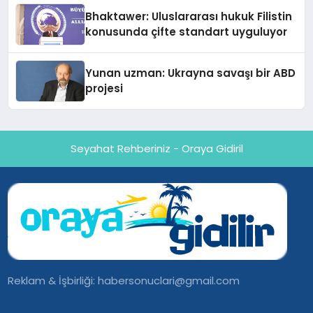
Ortaya Koydu
Bhaktawer: Uluslararası hukuk Filistin
konusunda çifte standart uyguluyor
Yunan uzman: Ukrayna savaşı bir ABD
projesi
Seyahat Rehberiniz - Oraya Gidiril
Reklam & İşbirliği:
habersonuclari@gmail.com