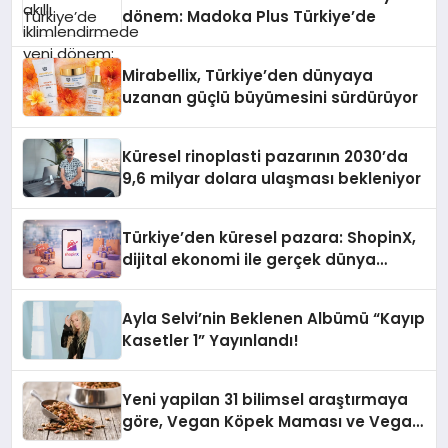
dönem: Madoka Plus Türkiye’de
Mirabellix, Türkiye’den dünyaya
uzanan güçlü büyümesini sürdürüyor
Küresel rinoplasti pazarının 2030’da
9,6 milyar dolara ulaşması bekleniyor
Türkiye’den küresel pazara: ShopinX,
dijital ekonomi ile gerçek dünya
alışverişini bir araya getirmeyi
hedefliyor
Ayla Selvi’nin Beklenen Albümü “Kayıp
Kasetler 1” Yayınlandı!
Yeni yapilan 31 bilimsel araştırmaya
göre, Vegan Köpek Maması ve Vegan
Kedi Mamasının İyi Sindirildiğini