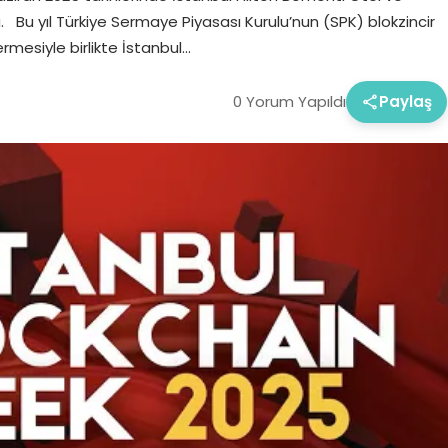
Bu yıl Türkiye Sermaye Piyasası Kurulu’nun (SPK) blokzincir
ermesiyle birlikte İstanbul…
0 Yorum Yapıldı
Paylaş