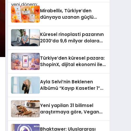
Türkiye’de
Mirabellix, Türkiye’den
dünyaya uzanan güçlü
büyümesini sürdürüyor
Küresel rinoplasti pazarının
2030’da 9,6 milyar dolara
ulaşması bekleniyor
Türkiye’den küresel pazara:
ShopinX, dijital ekonomi ile
gerçek dünya alışverişini bir
araya getirmeyi hedefliyor
Ayla Selvi’nin Beklenen
Albümü “Kayıp Kasetler 1”
Yayınlandı!
Yeni yapilan 31 bilimsel
araştırmaya göre, Vegan
Köpek Maması ve Vegan
Kedi Mamasının İyi
Bhaktawer: Uluslararası