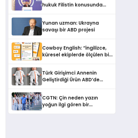
Sindirildiğini Ortaya Koydu
hukuk Filistin konusunda
çifte standart uyguluyor
Yunan uzman: Ukrayna
savaşı bir ABD projesi
Cowboy English: “İngilizce,
küresel ekiplerde ölçülen bir
iş yetkinliğine dönüşüyor”
Türk Girişimci Annenin
Geliştirdiği Ürün ABD’de
Bebeklerde Güvenli Uyku
Standardına Yeni Bir Bakış
CGTN: Çin neden yazın
Açısı Getiriyor.
yoğun ilgi gören bir
destinasyon hâline geldi?