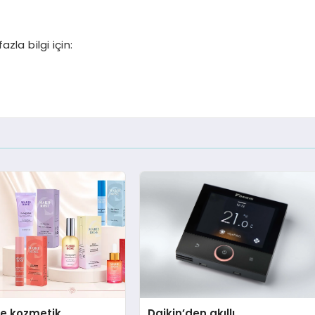
la bilgi için:
se kozmetik
Daikin’den akıllı