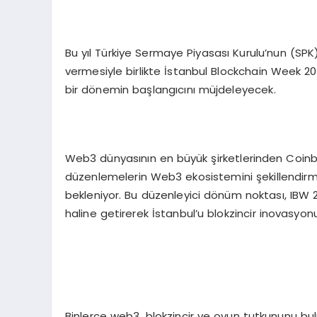
Bu yıl Türkiye Sermaye Piyasası Kurulu’nun (SPK) 
vermesiyle birlikte İstanbul Blockchain Week 2
bir dönemin başlangıcını müjdeleyecek.
Web3 dünyasının en büyük şirketlerinden Coinb
düzenlemelerin Web3 ekosistemini şekillendirme
bekleniyor. Bu düzenleyici dönüm noktası, IBW 20
haline getirerek İstanbul’u blokzincir inovasyon
Binlerce web3, blokzincir ve oyun tutkununu buluş