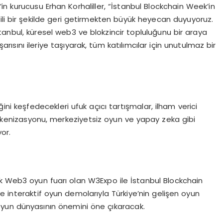
in kurucusu Erhan Korhaliller, “İstanbul Blockchain Week’in
li bir şekilde geri getirmekten büyük heyecan duyuyoruz.
stanbul, küresel web3 ve blokzincir topluluğunu bir araya
ısını ileriye taşıyarak, tüm katılımcılar için unutulmaz bir
ğini keşfedecekleri ufuk açıcı tartışmalar, ilham verici
 tokenizasyonu, merkeziyetsiz oyun ve yapay zeka gibi
or.
 Web3 oyun fuarı olan W3Expo ile İstanbul Blockchain
e interaktif oyun demolarıyla Türkiye’nin gelişen oyun
yun dünyasının önemini öne çıkaracak.