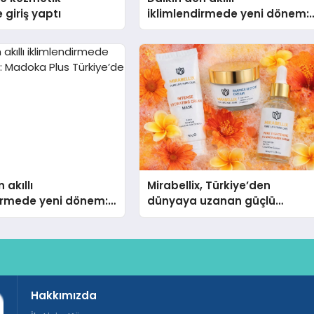
 giriş yaptı
iklimlendirmede yeni dönem:
Madoka Plus Türkiye’de
 akıllı
Mirabellix, Türkiye’den
dirmede yeni dönem:
dünyaya uzanan güçlü
lus Türkiye’de
büyümesini sürdürüyor
Hakkımızda