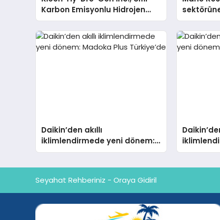
Karbon Emisyonlu Hidrojen
sektörüne
Isıtma Teknolojisinde ISO ve
TSSA Düzenleyici Onaylarını
Aldı
Daikin’den akıllı
Daikin’den
iklimlendirmede yeni dönem:
iklimlen
Madoka Plus Türkiye’de
Madoka P
Seyahat Rehberiniz - Oraya Gidiril