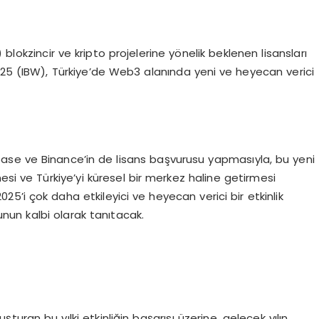
blokzincir ve kripto projelerine yönelik beklenen lisansları
025 (IBW), Türkiye’de Web3 alanında yeni ve heyecan verici
ase ve Binance’in de lisans başvurusu yapmasıyla, bu yeni
si ve Türkiye’yi küresel bir merkez haline getirmesi
25’i çok daha etkileyici ve heyecan verici bir etkinlik
unun kalbi olarak tanıtacak.
turan bu yılki etkinliğin başarısı üzerine, gelecek yılın