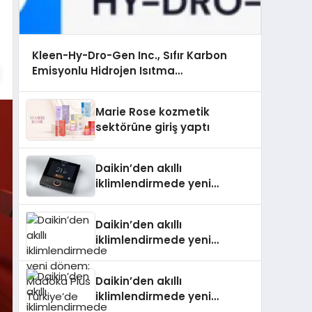
Kleen-Hy-Dro-Gen Inc., Sıfır Karbon
Emisyonlu Hidrojen Isıtma
Teknolojisinde ISO ve TSSA Düzenleyici
Onaylarını Aldı
Marie Rose kozmetik
sektörüne giriş yaptı
Daikin’den akıllı
iklimlendirmede yeni
dönem: Madoka Plus
Türkiye’de
Daikin’den akıllı
iklimlendirmede yeni
dönem: Madoka Plus
Türkiye’de
Daikin’den akıllı
iklimlendirmede yeni
dönem: Madoka Plus