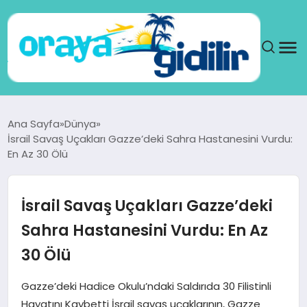
ANA SAYFA
Ana Sayfa
Dünya
İsrail Savaş Uçakları Gazze’deki Sahra Hastanesini Vurdu:
SAĞLIK
En Az 30 Ölü
DÜNYA
İsrail Savaş Uçakları Gazze’deki
SEYAHAT
Sahra Hastanesini Vurdu: En Az
30 Ölü
TEKNOLOJI
Gazze’deki Hadice Okulu’ndaki Saldırıda 30 Filistinli
YAŞAM
Hayatını Kaybetti İsrail savaş uçaklarının, Gazze