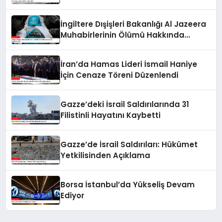
İngiltere Dışişleri Bakanlığı Al Jazeera
Muhabirlerinin Ölümü Hakkında
Açıklama Yaptı
İran’da Hamas Lideri İsmail Haniye
İçin Cenaze Töreni Düzenlendi
Gazze’deki İsrail Saldırılarında 31
Filistinli Hayatını Kaybetti
Gazze’de İsrail Saldırıları: Hükümet
Yetkilisinden Açıklama
Borsa İstanbul’da Yükseliş Devam
Ediyor