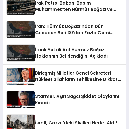
Irak Petrol Bakanı Basim
Muhammet’ten Hürmüz Boğazı ve
Ceyhan Petrol İhracatı Açıklaması
İran: Hürmüz Boğazı’ndan Dün
Geceden Beri 30’dan Fazla Gemi
Geçti
İranlı Yetkili Arif Hürmüz Boğazı
Haklarının Belirlendiğini Açıkladı
Birleşmiş Milletler Genel Sekreteri
Nükleer Silahların Tehlikesine Dikkat
Çekti
Starmer, Aşırı Sağcı Şiddet Olaylarını
Kınadı
İsrail, Gazze’deki Sivilleri Hedef Aldı!