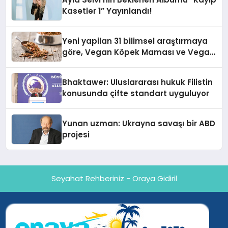
Kasetler 1” Yayınlandı!
Yeni yapilan 31 bilimsel araştırmaya
göre, Vegan Köpek Maması ve Vegan
Kedi Mamasının İyi Sindirildiğini
Ortaya Koydu
Bhaktawer: Uluslararası hukuk Filistin
konusunda çifte standart uyguluyor
Yunan uzman: Ukrayna savaşı bir ABD
projesi
Seyahat Rehberiniz - Oraya Gidiril