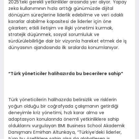
2025’teki gerekli yetkinlikler arasında yer alıyor. Yapay
zeka kullanımının hızla arttığı günümüzde dijital
dönüşüm süreçlerine liderlik edebilme ve veri odaklı
kararlar alabilme kapasitesi de liderler için öne
çıkarken; etkili iletişim ve ilişki yönetimi kurmak,
stratejik düşünmek, sosyal sorumluluk ve
sürdürülebilirliğe dair bir vizyonla hareket etmek de iş
dünyasının ajandasında ilk sıralarda konumlanıyor.
“Türk yöneticiler halihazırda bu becerilere sahip”
Türk yöneticilerin halihazırda belirsizlik ve risklerin
yoğun olduğu bir coğrafyada çalışmanın getirdiği
deneyimle kriz yönetimi, hızlı karar alma ve
adaptasyon konularında önemli yetkinliklere sahip
olduklarını vurgulayan BMI Business School Akademik
Danışmanı Emirhan Altunkaya, “Türkiye’deki liderler,
tüm bu özelliklere sahip olsa da globalleşen iş