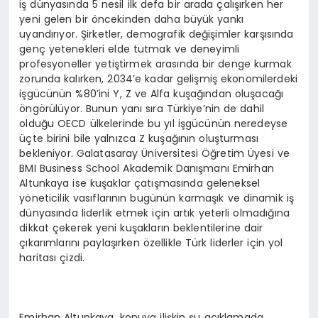
iş dünyasında 5 nesil ilk defa bir arada çalışırken her
yeni gelen bir öncekinden daha büyük yankı
uyandırıyor. Şirketler, demografik değişimler karşısında
genç yetenekleri elde tutmak ve deneyimli
profesyoneller yetiştirmek arasında bir denge kurmak
zorunda kalırken, 2034’e kadar gelişmiş ekonomilerdeki
işgücünün %80’ini Y, Z ve Alfa kuşağından oluşacağı
öngörülüyor. Bunun yanı sıra Türkiye’nin de dahil
olduğu OECD ülkelerinde bu yıl işgücünün neredeyse
üçte birini bile yalnızca Z kuşağının oluşturması
bekleniyor. Galatasaray Üniversitesi Öğretim Üyesi ve
BMI Business School Akademik Danışmanı Emirhan
Altunkaya ise kuşaklar çatışmasında geleneksel
yöneticilik vasıflarının bugünün karmaşık ve dinamik iş
dünyasında liderlik etmek için artık yeterli olmadığına
dikkat çekerek yeni kuşakların beklentilerine dair
çıkarımlarını paylaşırken özellikle Türk liderler için yol
haritası çizdi.
Emirhan Altunkaya, konuya ilişkin şu açıklamada