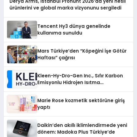
Derya Arms, İstanbul Prohunt 2026’da yeni nesil
ürünlerini ve global marka vizyonunu sergiledi
Tencent Hy3 dünya genelinde
kullanıma sunuldu
Mars Türkiye’den “Köpeğini İşe Götür
Haftası” çağrısı
Kleen-Hy-Dro-Gen Inc., Sıfır Karbon
Emisyonlu Hidrojen Isıtma
Teknolojisinde ISO ve TSSA
Düzenleyici Onaylarını Aldı
Marie Rose kozmetik sektörüne giriş
yaptı
Daikin’den akıllı iklimlendirmede yeni
dönem: Madoka Plus Türkiye’de