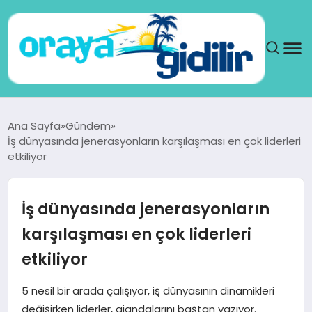
ANA SAYFA
Ana Sayfa
Gündem
İş dünyasında jenerasyonların karşılaşması en çok liderleri
SAĞLIK
etkiliyor
DÜNYA
İş dünyasında jenerasyonların
SEYAHAT
karşılaşması en çok liderleri
etkiliyor
TEKNOLOJI
5 nesil bir arada çalışıyor, iş dünyasının dinamikleri
YAŞAM
değişirken liderler, ajandalarını baştan yazıyor.