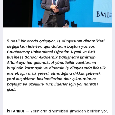
5 nesil bir arada çalışıyor, iş dünyasının dinamikleri
değişirken liderler, ajandalarını baştan yazıyor.
Galatasaray
Ü
niversitesi Öğretim
Ü
yesi ve BMI
Business School Akademik Danışmanı Emirhan
Altunkaya
ise g
eleneksel y
ö
neticilik vasıflarının
bugünün karmaşık ve dinamik iş dünyasında liderlik
etmek için artık yeterli olmadığına dikkat çekerek
yeni kuşakların beklentilerine dair çıkarımlarını
paylaştı
ve
ö
zellikle Türk liderler için yol haritası
çizdi.
İSTANBUL
—
Yarınların dinamikleri şimdiden belirleniyor,