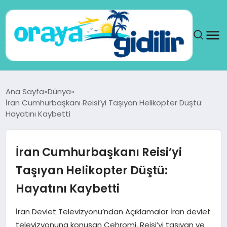
ANA SAYFA
Ana Sayfa
Dünya
İran Cumhurbaşkanı Reisi’yi Taşıyan Helikopter Düştü:
SAĞLIK
Hayatını Kaybetti
DÜNYA
İran Cumhurbaşkanı Reisi’yi
SEYAHAT
Taşıyan Helikopter Düştü:
Hayatını Kaybetti
TEKNOLOJI
İran Devlet Televizyonu’ndan Açıklamalar İran devlet
YAŞAM
televizyonuna konuşan Cehromi, Reisi’yi taşıyan ve