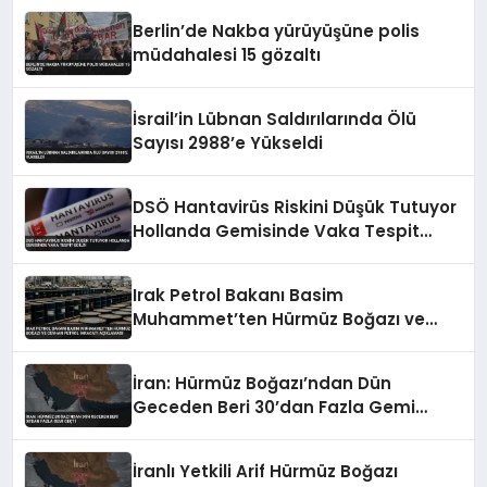
Berlin’de Nakba yürüyüşüne polis
müdahalesi 15 gözaltı
İsrail’in Lübnan Saldırılarında Ölü
Sayısı 2988’e Yükseldi
DSÖ Hantavirüs Riskini Düşük Tutuyor
Hollanda Gemisinde Vaka Tespit
Edildi
Irak Petrol Bakanı Basim
Muhammet’ten Hürmüz Boğazı ve
Ceyhan Petrol İhracatı Açıklaması
İran: Hürmüz Boğazı’ndan Dün
Geceden Beri 30’dan Fazla Gemi
Geçti
İranlı Yetkili Arif Hürmüz Boğazı