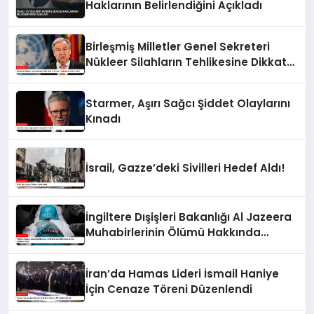
Haklarının Belirlendiğini Açıkladı
Birleşmiş Milletler Genel Sekreteri
Nükleer Silahların Tehlikesine Dikkat
Çekti
Starmer, Aşırı Sağcı Şiddet Olaylarını
Kınadı
İsrail, Gazze’deki Sivilleri Hedef Aldı!
İngiltere Dışişleri Bakanlığı Al Jazeera
Muhabirlerinin Ölümü Hakkında
Açıklama Yaptı
İran’da Hamas Lideri İsmail Haniye
İçin Cenaze Töreni Düzenlendi