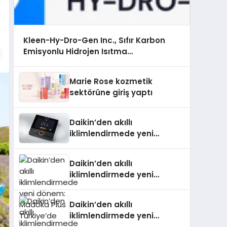
Kleen-Hy-Dro-Gen Inc., Sıfır Karbon
Emisyonlu Hidrojen Isıtma
Teknolojisinde ISO ve TSSA Düzenleyici
Onaylarını Aldı
Marie Rose kozmetik
sektörüne giriş yaptı
Daikin’den akıllı
iklimlendirmede yeni
dönem: Madoka Plus
Türkiye’de
Daikin’den akıllı
iklimlendirmede yeni
dönem: Madoka Plus
Türkiye’de
Daikin’den akıllı
iklimlendirmede yeni
dönem: Madoka Plus