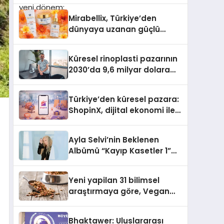
Türkiye’de
Mirabellix, Türkiye’den
dünyaya uzanan güçlü
büyümesini sürdürüyor
Küresel rinoplasti pazarının
2030’da 9,6 milyar dolara
ulaşması bekleniyor
Türkiye’den küresel pazara:
ShopinX, dijital ekonomi ile
gerçek dünya alışverişini bir
araya getirmeyi hedefliyor
Ayla Selvi’nin Beklenen
Albümü “Kayıp Kasetler 1”
Yayınlandı!
Yeni yapilan 31 bilimsel
araştırmaya göre, Vegan
Köpek Maması ve Vegan
Kedi Mamasının İyi
Bhaktawer: Uluslararası