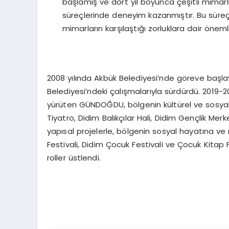
başlamış ve dört yıl boyunca çeşitli mimar
süreçlerinde deneyim kazanmıştır. Bu süreç, 
mimarların karşılaştığı zorluklara dair önemli
2008 yılında Akbük Belediyesi’nde göreve başl
Belediyesi’ndeki çalışmalarıyla sürdürdü. 2019-20
yürüten GÜNDOĞDU, bölgenin kültürel ve sosyal 
Tiyatro, Didim Balıkçılar Hali, Didim Gençlik Mer
yapısal projelerle, bölgenin sosyal hayatına v
Festivali, Didim Çocuk Festivali ve Çocuk Kitap 
roller üstlendi.