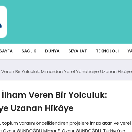
SAYFA
SAĞLIK
DÜNYA
SEYAHAT
TEKNOLOJI
Y
am Veren Bir Yolculuk: Mimardan Yerel Yöneticiye Uzanan Hikâye
n İlham Veren Bir Yolculuk:
iye Uzanan Hikâye
e, toplum yararını önceliklendiren projelere imza atan ve yerel
Emine Öznur GÜNDOĞDU Mimar E. Öznur GÜNDOĞDU, Türkiye’nin