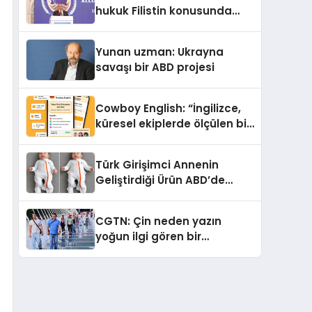
Sindirildiğini Ortaya Koydu
hukuk Filistin konusunda
çifte standart uyguluyor
Yunan uzman: Ukrayna
savaşı bir ABD projesi
Cowboy English: “İngilizce,
küresel ekiplerde ölçülen bir
iş yetkinliğine dönüşüyor”
Türk Girişimci Annenin
Geliştirdiği Ürün ABD’de
Bebeklerde Güvenli Uyku
Standardına Yeni Bir Bakış
CGTN: Çin neden yazın
Açısı Getiriyor.
yoğun ilgi gören bir
destinasyon hâline geldi?