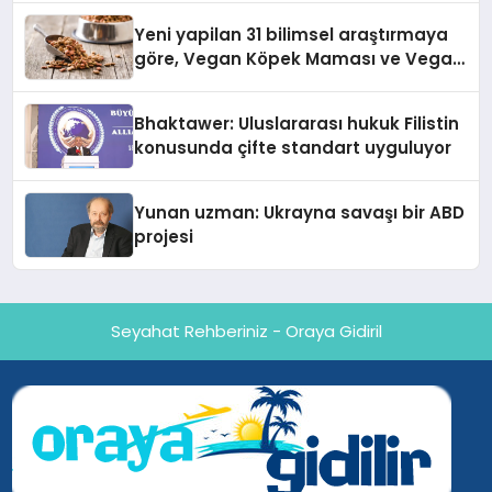
Yeni yapilan 31 bilimsel araştırmaya
göre, Vegan Köpek Maması ve Vegan
Kedi Mamasının İyi Sindirildiğini
Ortaya Koydu
Bhaktawer: Uluslararası hukuk Filistin
konusunda çifte standart uyguluyor
Yunan uzman: Ukrayna savaşı bir ABD
projesi
Seyahat Rehberiniz - Oraya Gidiril