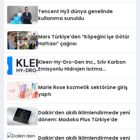
Tencent Hy3 dünya genelinde
kullanıma sunuldu
Mars Türkiye’den “Köpeğini İşe Götür
Haftası” çağrısı
Kleen-Hy-Dro-Gen Inc., Sıfır Karbon
Emisyonlu Hidrojen Isıtma
Teknolojisinde ISO ve TSSA
Düzenleyici Onaylarını Aldı
Marie Rose kozmetik sektörüne giriş
yaptı
Daikin’den akıllı iklimlendirmede yeni
dönem: Madoka Plus Türkiye’de
Daikin’den akıllı iklimlendirmede yeni