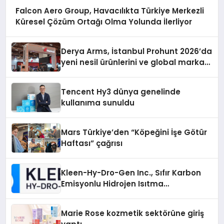
Falcon Aero Group, Havacılıkta Türkiye Merkezli
Küresel Çözüm Ortağı Olma Yolunda İlerliyor
Derya Arms, İstanbul Prohunt 2026’da
yeni nesil ürünlerini ve global marka
vizyonunu sergiledi
Tencent Hy3 dünya genelinde
kullanıma sunuldu
Mars Türkiye’den “Köpeğini İşe Götür
Haftası” çağrısı
Kleen-Hy-Dro-Gen Inc., Sıfır Karbon
Emisyonlu Hidrojen Isıtma
Teknolojisinde ISO ve TSSA
Düzenleyici Onaylarını Aldı
Marie Rose kozmetik sektörüne giriş