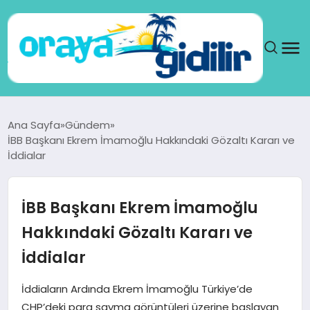
ANA SAYFA
Ana Sayfa
Gündem
İBB Başkanı Ekrem İmamoğlu Hakkındaki Gözaltı Kararı ve
SAĞLIK
İddialar
DÜNYA
İBB Başkanı Ekrem İmamoğlu
SEYAHAT
Hakkındaki Gözaltı Kararı ve
İddialar
TEKNOLOJI
İddiaların Ardında Ekrem İmamoğlu Türkiye’de
YAŞAM
CHP’deki para sayma görüntüleri üzerine başlayan