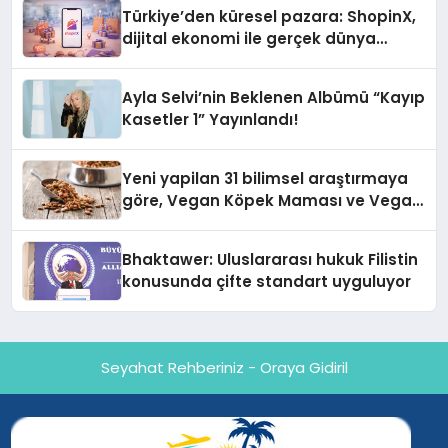
Türkiye’den küresel pazara: ShopinX,
dijital ekonomi ile gerçek dünya
alışverişini bir araya getirmeyi
hedefliyor
Ayla Selvi’nin Beklenen Albümü “Kayıp
Kasetler 1” Yayınlandı!
Yeni yapilan 31 bilimsel araştırmaya
göre, Vegan Köpek Maması ve Vegan
Kedi Mamasının İyi Sindirildiğini
Ortaya Koydu
Bhaktawer: Uluslararası hukuk Filistin
konusunda çifte standart uyguluyor
Seyahat Rehberiniz - Oraya Gidiril