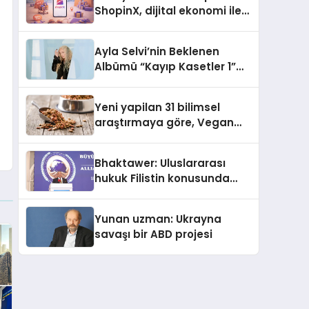
ShopinX, dijital ekonomi ile
gerçek dünya alışverişini bir
araya getirmeyi hedefliyor
Ayla Selvi’nin Beklenen
Albümü “Kayıp Kasetler 1”
Yayınlandı!
Yeni yapilan 31 bilimsel
araştırmaya göre, Vegan
Köpek Maması ve Vegan
Kedi Mamasının İyi
Bhaktawer: Uluslararası
Sindirildiğini Ortaya Koydu
hukuk Filistin konusunda
çifte standart uyguluyor
Yunan uzman: Ukrayna
savaşı bir ABD projesi