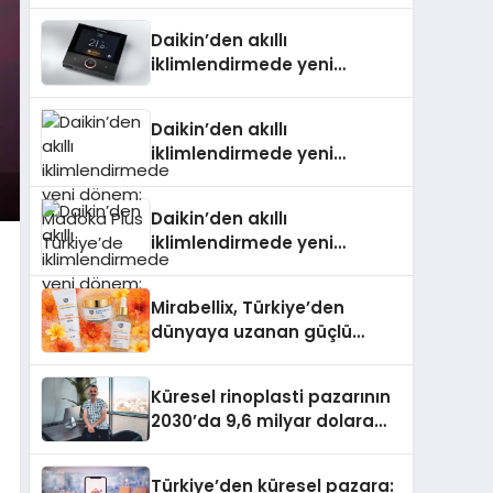
Daikin’den akıllı
iklimlendirmede yeni
dönem: Madoka Plus
Türkiye’de
Daikin’den akıllı
iklimlendirmede yeni
dönem: Madoka Plus
Türkiye’de
Daikin’den akıllı
iklimlendirmede yeni
dönem: Madoka Plus
Türkiye’de
Mirabellix, Türkiye’den
dünyaya uzanan güçlü
büyümesini sürdürüyor
Küresel rinoplasti pazarının
2030’da 9,6 milyar dolara
ulaşması bekleniyor
Türkiye’den küresel pazara: