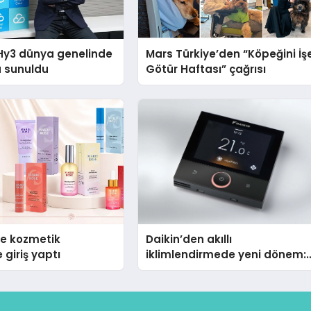
Hy3 dünya genelinde
Mars Türkiye’den “Köpeğini İş
a sunuldu
Götür Haftası” çağrısı
se kozmetik
Daikin’den akıllı
 giriş yaptı
iklimlendirmede yeni dönem:
Madoka Plus Türkiye’de