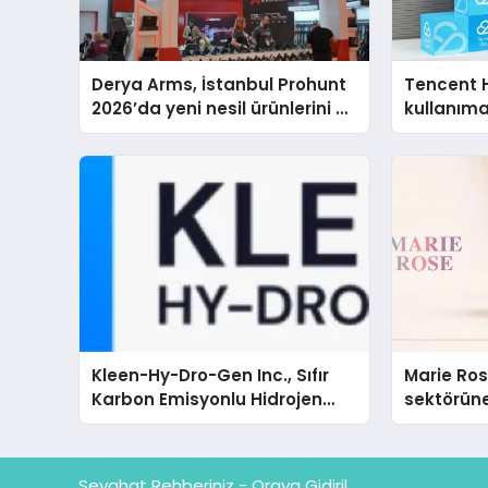
Derya Arms, İstanbul Prohunt
Tencent 
2026’da yeni nesil ürünlerini ve
kullanım
global marka vizyonunu
sergiledi
Kleen-Hy-Dro-Gen Inc., Sıfır
Marie Ro
Karbon Emisyonlu Hidrojen
sektörüne
Isıtma Teknolojisinde ISO ve
TSSA Düzenleyici Onaylarını
Aldı
Seyahat Rehberiniz - Oraya Gidiril