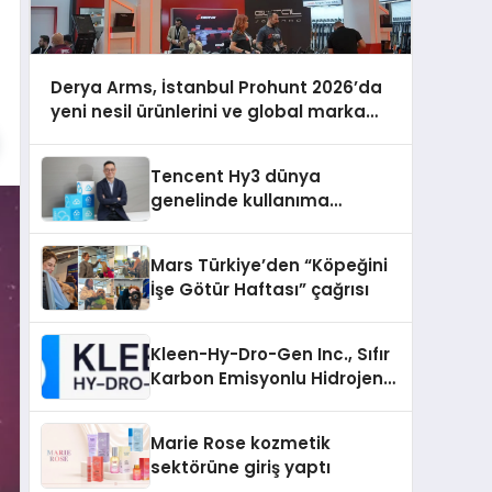
Derya Arms, İstanbul Prohunt 2026’da
yeni nesil ürünlerini ve global marka
vizyonunu sergiledi
Tencent Hy3 dünya
genelinde kullanıma
sunuldu
Mars Türkiye’den “Köpeğini
İşe Götür Haftası” çağrısı
Kleen-Hy-Dro-Gen Inc., Sıfır
Karbon Emisyonlu Hidrojen
Isıtma Teknolojisinde ISO ve
TSSA Düzenleyici Onaylarını
Marie Rose kozmetik
Aldı
sektörüne giriş yaptı