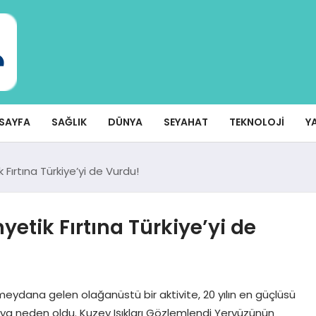
SAYFA
SAĞLIK
DÜNYA
SEYAHAT
TEKNOLOJI
Y
ırtına Türkiye’yi de Vurdu!
tik Fırtına Türkiye’yi de
ydana gelen olağanüstü bir aktivite, 20 yılın en güçlüsü
naya neden oldu. Kuzey Işıkları Gözlemlendi Yeryüzünün