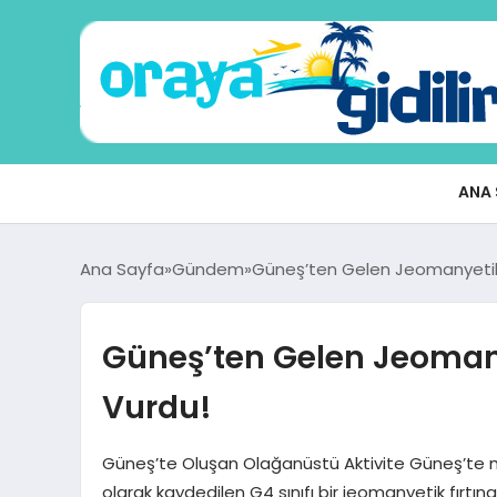
ANA 
Ana Sayfa
Gündem
Güneş’ten Gelen Jeomanyetik F
Güneş’ten Gelen Jeomanye
Vurdu!
Güneş’te Oluşan Olağanüstü Aktivite Güneş’te me
olarak kaydedilen G4 sınıfı bir jeomanyetik fırtı