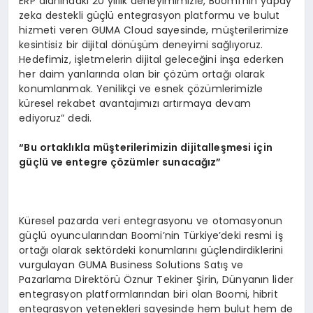
ERP alanındaki 20 yıllık deneyimimizle, Boomi’nin yapay
zeka destekli güçlü entegrasyon platformu ve bulut
hizmeti veren GUMA Cloud sayesinde, müşterilerimize
kesintisiz bir dijital dönüşüm deneyimi sağlıyoruz.
Hedefimiz, işletmelerin dijital geleceğini inşa ederken
her daim yanlarında olan bir çözüm ortağı olarak
konumlanmak. Yenilikçi ve esnek çözümlerimizle
küresel rekabet avantajımızı artırmaya devam
ediyoruz” dedi.
“Bu ortaklıkla müşterilerimizin dijitalleşmesi için
güçlü
ve entegre
çözümler sunacağız”
Küresel pazarda veri entegrasyonu ve otomasyonun
güçlü oyuncularından Boomi’nin Türkiye’deki resmi iş
ortağı olarak sektördeki konumlarını güçlendirdiklerini
vurgulayan GUMA Business Solutions Satış ve
Pazarlama Direktörü Öznur Tekiner Şirin, Dünyanın lider
entegrasyon platformlarından biri olan Boomi, hibrit
entegrasyon yetenekleri sayesinde hem bulut hem de