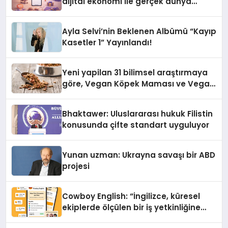
dijital ekonomi ile gerçek dünya
alışverişini bir araya getirmeyi
hedefliyor
Ayla Selvi’nin Beklenen Albümü “Kayıp
Kasetler 1” Yayınlandı!
Yeni yapilan 31 bilimsel araştırmaya
göre, Vegan Köpek Maması ve Vegan
Kedi Mamasının İyi Sindirildiğini
Ortaya Koydu
Bhaktawer: Uluslararası hukuk Filistin
konusunda çifte standart uyguluyor
Yunan uzman: Ukrayna savaşı bir ABD
projesi
Cowboy English: “İngilizce, küresel
ekiplerde ölçülen bir iş yetkinliğine
dönüşüyor”