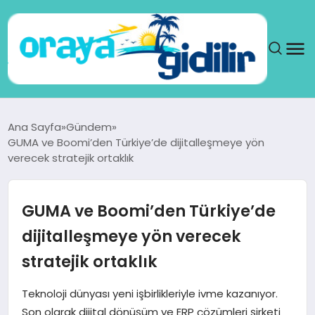
ANA SAYFA
Ana Sayfa
Gündem
GUMA ve Boomi’den Türkiye’de dijitalleşmeye yön
SAĞLIK
verecek stratejik ortaklık
DÜNYA
GUMA ve Boomi’den Türkiye’de
SEYAHAT
dijitalleşmeye yön verecek
stratejik ortaklık
TEKNOLOJI
Teknoloji dünyası yeni işbirlikleriyle ivme kazanıyor.
YAŞAM
Son olarak dijital dönüşüm ve ERP çözümleri şirketi