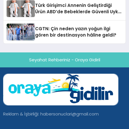
Türk Girişimci Annenin Geliştirdiği
Ürün ABD’de Bebeklerde Güvenli Uyku
Standardına Yeni Bir Bakış Açısı
Getiriyor.
CGTN: Çin neden yazın yoğun ilgi
gören bir destinasyon hâline geldi?
Seyahat Rehberiniz - Oraya Gidiril
Reklam & İşbirliği:
habersonuclari@gmail.com