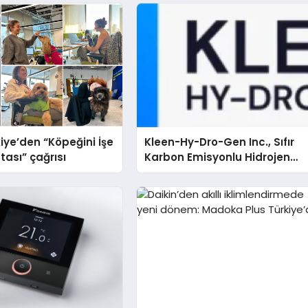
iye’den “Köpeğini İşe
Kleen-Hy-Dro-Gen Inc., Sıfır
tası” çağrısı
Karbon Emisyonlu Hidrojen
Isıtma Teknolojisinde ISO ve
TSSA Düzenleyici Onaylarını
Aldı