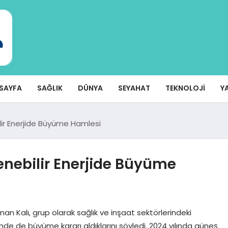
SAYFA
SAĞLIK
DÜNYA
SEYAHAT
TEKNOLOJI
Y
ir Enerjide Büyüme Hamlesi
nebilir Enerjide Büyüme
 Kalı, grup olarak sağlık ve inşaat sektörlerindeki
öründe de büyüme kararı aldıklarını söyledi. 2024 yılında güneş