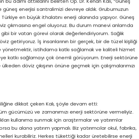
çin bu adımı attıklarını belirten Op. Dr. Kenan Kalı, “Güneş
nce güneş enerjisi santralimizi devreye aldık. Grubumuzun
. Türkiye en büyük ithalatını enerji alanında yapıyor. Güneş
döviz çıkmasına engel oluyoruz. Bu durum manevi anlamda
gibi bir vatan görevi olarak değerlendiriyorum. Sağlık
 getiriyoruz. İş insanlarının bir gerçek, bir de tüzel kişiliği
ilde yönetmektir, istihdama katkı sağlamak ve kaliteli hizmet
lkeye katkı sağlamayı çok önemli görüyorum. Enerji sektörüne
 ülkeden döviz çıkışının önüne geçmek için çalışmalarımızı
liliğine dikkat çeken Kalı, şöyle devam etti:
ak tüm gücümüzü ve zamanımızı enerji sektörüne vermeliyiz.
kları kullanıma sunmak için araştırmalar ve yatırımlar
rsa bu alana yatırım yapmalı. Biz yatırımcılar okul, fabrika,
leri kurabiliriz. Herkes tükettiği kadar üretebilirse enerji