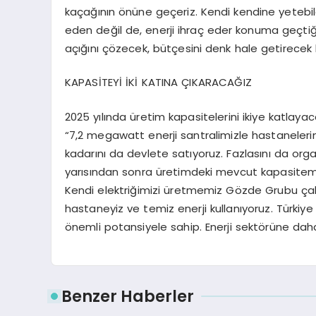
kaçağının önüne geçeriz. Kendi kendine yetebilen
eden değil de, enerji ihraç eder konuma geçtiğ
açığını çözecek, bütçesini denk hale getirecek
KAPASİTEYİ İKİ KATINA ÇIKARACAĞIZ
2025 yılında üretim kapasitelerini ikiye katlayaca
“7,2 megawatt enerji santralimizle hastanelerimiz
kadarını da devlete satıyoruz. Fazlasını da orga
yarısından sonra üretimdeki mevcut kapasitemi
Kendi elektriğimizi üretmemiz Gözde Grubu çalış
hastaneyiz ve temiz enerji kullanıyoruz. Türkiy
önemli potansiyele sahip. Enerji sektörüne dah
Benzer Haberler