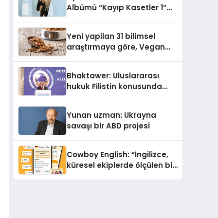
Albümü “Kayıp Kasetler 1”
Yayınlandı!
Yeni yapilan 31 bilimsel
araştırmaya göre, Vegan
Köpek Maması ve Vegan
Kedi Mamasının İyi
Bhaktawer: Uluslararası
Sindirildiğini Ortaya Koydu
hukuk Filistin konusunda
çifte standart uyguluyor
Yunan uzman: Ukrayna
savaşı bir ABD projesi
Cowboy English: “İngilizce,
küresel ekiplerde ölçülen bir
iş yetkinliğine dönüşüyor”