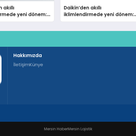
 akıllı
Daikin’den akıllı
dirmede yeni dönem:
iklimlendirmede yeni dönem:
lus Türkiye’de
Madoka Plus Türkiye’de
Hakkımızda
İletişim
Künye
Mersin Haber
Mersin Lojistik