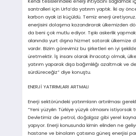
Kendi tesislerindeki enerji ihtiyacını sağlamak i
santralleri için Urfa’da yatırım yaptık. İki ay ö
karbon ayak izi küçüldü. Temiz enerji üretiyoruz
enerjisini dolaşıma kazandırarak ülkemizden 
da beni çok mutlu ediyor. Tıpkı askerlik yapmak 
alanında yurt dışına hizmet satarak ülkemize döviz
vardır. Bizim görevimiz bu şirketleri en iyi şek
üretmektir. İş insanı olarak ihracatçı olmak, ü
yatırım yaparak dışa bağımlılığı azaltmak ve de
sürdüreceğiz” diye konuştu.
ENERJİ YATIRIMLARI ARTMALI
Enerji sektöründeki yatırımların artırılması gerek
“Yeni yüzyılın Türkiye yüzyılı olmasını istiyors
Devletimiz de petrol, doğalgaz gibi yerel kayna
yapıyor. Enerji konusunda kimin elinden ne geliyo
hastane ve binaların çatısına güneş enerjisi panel