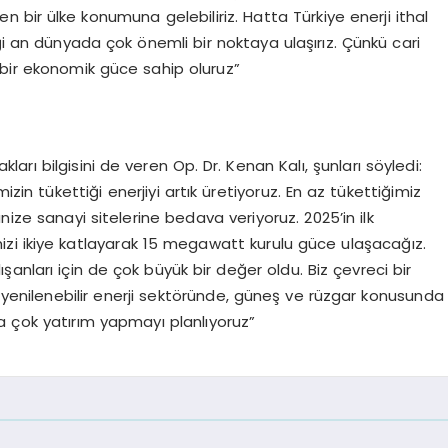
 bir ülke konumuna gelebiliriz. Hatta Türkiye enerji ithal
i an dünyada çok önemli bir noktaya ulaşırız. Çünkü cari
 bir ekonomik güce sahip oluruz”
kları bilgisini de veren Op. Dr. Kenan Kalı, şunları söyledi:
in tükettiği enerjiyi artık üretiyoruz. En az tükettiğimiz
nize sanayi sitelerine bedava veriyoruz. 2025’in ilk
zi ikiye katlayarak 15 megawatt kurulu güce ulaşacağız.
anları için de çok büyük bir değer oldu. Biz çevreci bir
e yenilenebilir enerji sektöründe, güneş ve rüzgar konusunda
a çok yatırım yapmayı planlıyoruz”