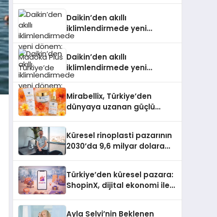
Türkiye’de
Daikin’den akıllı
iklimlendirmede yeni
dönem: Madoka Plus
Türkiye’de
Daikin’den akıllı
iklimlendirmede yeni
dönem: Madoka Plus
Türkiye’de
Mirabellix, Türkiye’den
dünyaya uzanan güçlü
büyümesini sürdürüyor
Küresel rinoplasti pazarının
2030’da 9,6 milyar dolara
ulaşması bekleniyor
Türkiye’den küresel pazara:
ShopinX, dijital ekonomi ile
gerçek dünya alışverişini bir
araya getirmeyi hedefliyor
Ayla Selvi’nin Beklenen