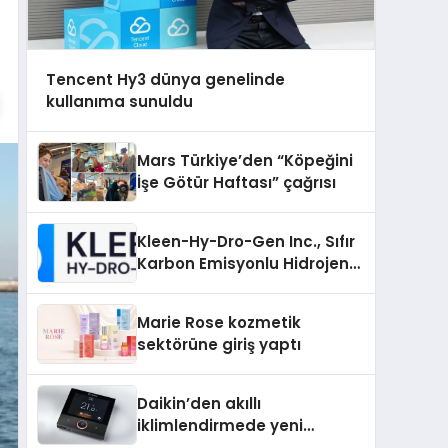
Tencent Hy3 dünya genelinde
kullanıma sunuldu
Mars Türkiye’den “Köpeğini
İşe Götür Haftası” çağrısı
Kleen-Hy-Dro-Gen Inc., Sıfır
Karbon Emisyonlu Hidrojen
Isıtma Teknolojisinde ISO ve
TSSA Düzenleyici Onaylarını
Marie Rose kozmetik
Aldı
sektörüne giriş yaptı
Daikin’den akıllı
iklimlendirmede yeni
dönem: Madoka Plus