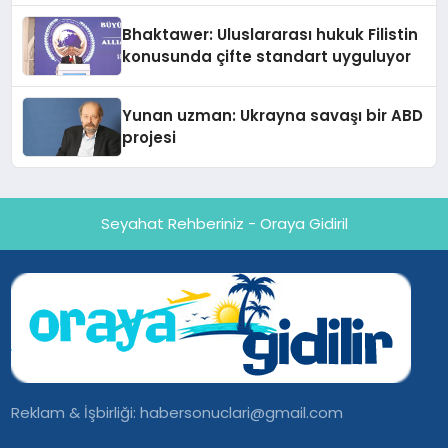
Ortaya Koydu
Bhaktawer: Uluslararası hukuk Filistin
konusunda çifte standart uyguluyor
Yunan uzman: Ukrayna savaşı bir ABD
projesi
Seyahat Rehberiniz - Oraya Gidiril
Reklam & İşbirliği:
habersonuclari@gmail.com