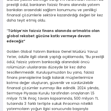
prestijli ödül, bankanın faizsiz finans alanında yatırım
bankaları arasındaki sağlam konumunu ve yenilikçi
finansal çözümlerle sektöre kazandırdığı değeri bir kez
daha teyit etmiş oldu.
“
T
ürkiye’nin
faizsiz finans alanında artmakta olan
global rekabet gücüne katkı vermeye devam
edeceğiz”
Golden Global Yatırım Bankası Genel Müdürü Yavuz
Yeter, ödülle ilgili olarak yaptığı açıklamada, “Bu prestijli
ödül, faizsiz yatırım bankacılığı alanındaki öncü
rolümüzün uluslararası düzeyde bir kez daha
tescillenmesidir. Kuruluşumuzdan bu yana, faizsiz
finans prensiplerine bağlı kalarak müşterilerimize
katma değer oluşturan, güvenilir ve sürdürülebilir
finansal çözümler sunmayı ilke edindik. 2024 yılında,
Sermaye Piyasası Kurulu tarafından onaylanan 1,5
milyar TL’lik ihraç tavanı kapsamında, 500 milyon TL
tutarında 3 farklı tertipte sukuk ihracımızı nitelikli
yatırımcıların yoğun ilgisi sonucunda başarıyla