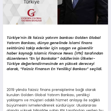
Türkiye
’
nin ilk faizsiz yatırım bankası
Golden Global
Yat
ırım Bankası, dünya genelinde İslami finans
sekt
ö
rünü takip edenler için saygın ve güvenilir
haber kaynağı
Islamic Finance News (IFN) taraf
ından
düzenlenen
“
En
İyi Bankalar” ödüllerinin
Ü
lkeler-
Türkiye değerlendirmesinde en yüksek dereceyi
alarak,
“
Faizsiz Finansın En Yenilikçi Bankası” seçildi.
2019 yılında faizsiz finans prensiplerine bağlı olarak
kurulan Golden Global Yatırım Bankası, yenilikçi
yaklaşımı ve müşteri odaklı hizmet anlayışı ile sağlıklı
büyümesini ivmelendirerek sürdürüyor. Uluslararası
alanda yüksek bilinirliğe sahip IFN tarafından verilen bu