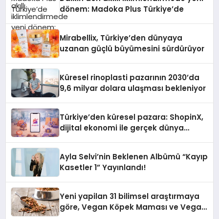
dönem: Madoka Plus Türkiye’de
Mirabellix, Türkiye’den dünyaya
uzanan güçlü büyümesini sürdürüyor
Küresel rinoplasti pazarının 2030’da
9,6 milyar dolara ulaşması bekleniyor
Türkiye’den küresel pazara: ShopinX,
dijital ekonomi ile gerçek dünya
alışverişini bir araya getirmeyi
hedefliyor
Ayla Selvi’nin Beklenen Albümü “Kayıp
Kasetler 1” Yayınlandı!
Yeni yapilan 31 bilimsel araştırmaya
göre, Vegan Köpek Maması ve Vegan
Kedi Mamasının İyi Sindirildiğini