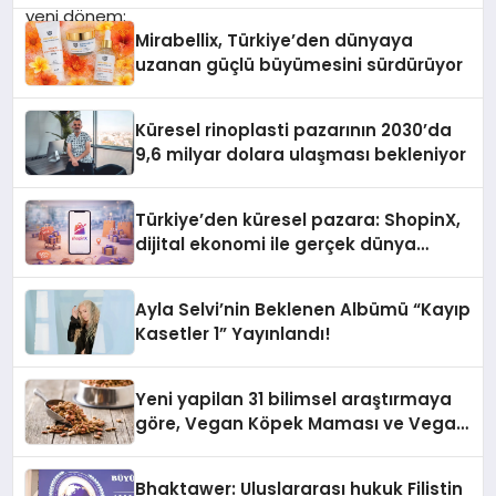
Mirabellix, Türkiye’den dünyaya
uzanan güçlü büyümesini sürdürüyor
Küresel rinoplasti pazarının 2030’da
9,6 milyar dolara ulaşması bekleniyor
Türkiye’den küresel pazara: ShopinX,
dijital ekonomi ile gerçek dünya
alışverişini bir araya getirmeyi
hedefliyor
Ayla Selvi’nin Beklenen Albümü “Kayıp
Kasetler 1” Yayınlandı!
Yeni yapilan 31 bilimsel araştırmaya
göre, Vegan Köpek Maması ve Vegan
Kedi Mamasının İyi Sindirildiğini
Ortaya Koydu
Bhaktawer: Uluslararası hukuk Filistin