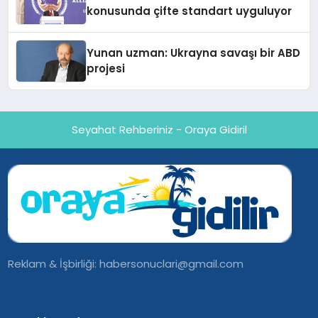
konusunda çifte standart uyguluyor
Yunan uzman: Ukrayna savaşı bir ABD
projesi
Seyahat Rehberiniz - Oraya Gidiril
Reklam & İşbirliği:
habersonuclari@gmail.com