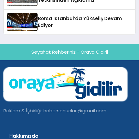
Yetkilisinden Açıklama
Borsa İstanbul’da Yükseliş Devam
Ediyor
Seyahat Rehberiniz - Oraya Gidiril
Reklam & İşbirliği:
habersonuclari@gmail.com
Hakkımızda