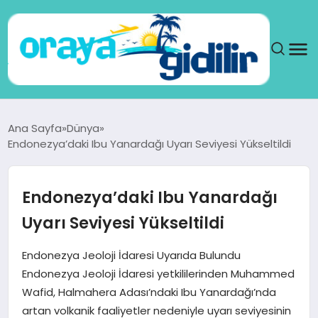
ANA SAYFA
Ana Sayfa
Dünya
Endonezya’daki Ibu Yanardağı Uyarı Seviyesi Yükseltildi
SAĞLIK
DÜNYA
Endonezya’daki Ibu Yanardağı
Uyarı Seviyesi Yükseltildi
SEYAHAT
Endonezya Jeoloji İdaresi Uyarıda Bulundu
TEKNOLOJI
Endonezya Jeoloji İdaresi yetkililerinden Muhammed
Wafid, Halmahera Adası’ndaki Ibu Yanardağı’nda
YAŞAM
artan volkanik faaliyetler nedeniyle uyarı seviyesinin