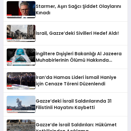
Starmer, Aşırı Sağcı Şiddet Olaylarını
Kınadı
İsrail, Gazze’deki Sivilleri Hedef Aldı!
İngiltere Dışişleri Bakanlığı Al Jazeera
Muhabirlerinin Ölümü Hakkında
Açıklama Yaptı
İran’da Hamas Lideri İsmail Haniye
İçin Cenaze Töreni Düzenlendi
Gazze’deki İsrail Saldırılarında 31
Filistinli Hayatını Kaybetti
Gazze’de İsrail Saldırıları: Hükümet