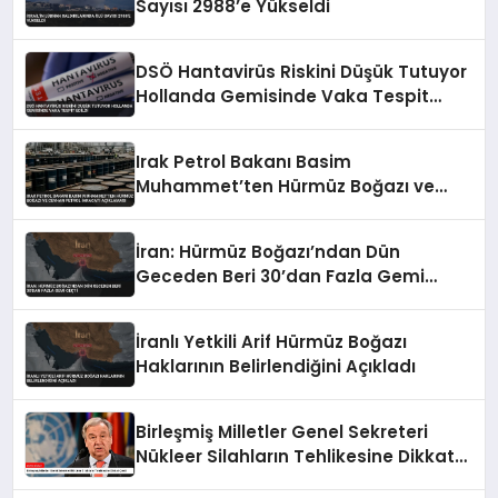
Sayısı 2988’e Yükseldi
DSÖ Hantavirüs Riskini Düşük Tutuyor
Hollanda Gemisinde Vaka Tespit
Edildi
Irak Petrol Bakanı Basim
Muhammet’ten Hürmüz Boğazı ve
Ceyhan Petrol İhracatı Açıklaması
İran: Hürmüz Boğazı’ndan Dün
Geceden Beri 30’dan Fazla Gemi
Geçti
İranlı Yetkili Arif Hürmüz Boğazı
Haklarının Belirlendiğini Açıkladı
Birleşmiş Milletler Genel Sekreteri
Nükleer Silahların Tehlikesine Dikkat
Çekti