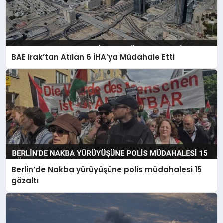
BAE Irak’tan Atılan 6 İHA’ya Müdahale Etti
Berlin’de Nakba yürüyüşüne polis müdahalesi 15
gözaltı