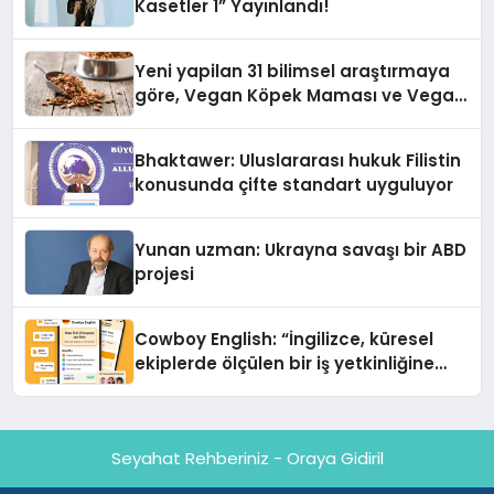
Kasetler 1” Yayınlandı!
Yeni yapilan 31 bilimsel araştırmaya
göre, Vegan Köpek Maması ve Vegan
Kedi Mamasının İyi Sindirildiğini
Ortaya Koydu
Bhaktawer: Uluslararası hukuk Filistin
konusunda çifte standart uyguluyor
Yunan uzman: Ukrayna savaşı bir ABD
projesi
Cowboy English: “İngilizce, küresel
ekiplerde ölçülen bir iş yetkinliğine
dönüşüyor”
Seyahat Rehberiniz - Oraya Gidiril