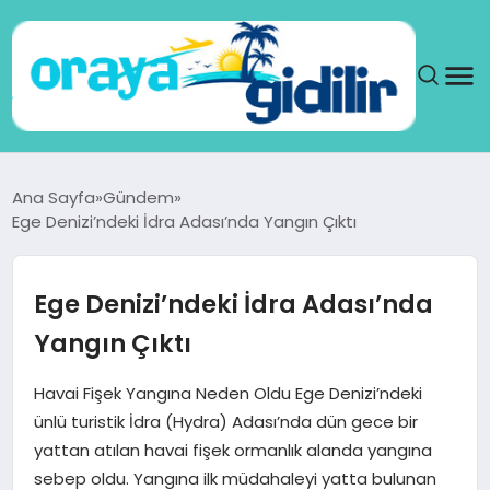
ANA SAYFA
Ana Sayfa
Gündem
Ege Denizi’ndeki İdra Adası’nda Yangın Çıktı
SAĞLIK
DÜNYA
Ege Denizi’ndeki İdra Adası’nda
Yangın Çıktı
SEYAHAT
Havai Fişek Yangına Neden Oldu Ege Denizi’ndeki
TEKNOLOJI
ünlü turistik İdra (Hydra) Adası’nda dün gece bir
yattan atılan havai fişek ormanlık alanda yangına
YAŞAM
sebep oldu. Yangına ilk müdahaleyi yatta bulunan