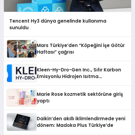
Tencent Hy3 dünya genelinde kullanıma
sunuldu
Mars Türkiye’den “Köpeğini İşe Götür
Haftası” çağrısı
Kleen-Hy-Dro-Gen Inc., Sıfır Karbon
Emisyonlu Hidrojen Isıtma
Teknolojisinde ISO ve TSSA
Düzenleyici Onaylarını Aldı
Marie Rose kozmetik sektörüne giriş
yaptı
Daikin’den akıllı iklimlendirmede yeni
dönem: Madoka Plus Türkiye’de