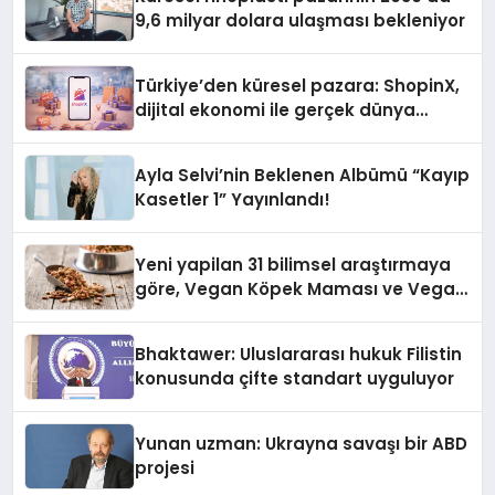
9,6 milyar dolara ulaşması bekleniyor
Türkiye’den küresel pazara: ShopinX,
dijital ekonomi ile gerçek dünya
alışverişini bir araya getirmeyi
hedefliyor
Ayla Selvi’nin Beklenen Albümü “Kayıp
Kasetler 1” Yayınlandı!
Yeni yapilan 31 bilimsel araştırmaya
göre, Vegan Köpek Maması ve Vegan
Kedi Mamasının İyi Sindirildiğini
Ortaya Koydu
Bhaktawer: Uluslararası hukuk Filistin
konusunda çifte standart uyguluyor
Yunan uzman: Ukrayna savaşı bir ABD
projesi