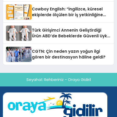
Cowboy English: “İngilizce, küresel
ekiplerde ölçülen bir iş yetkinliğine
dönüşüyor”
Türk Girişimci Annenin Geliştirdiği
Ürün ABD’de Bebeklerde Güvenli Uyku
Standardına Yeni Bir Bakış Açısı
Getiriyor.
CGTN: Çin neden yazın yoğun ilgi
gören bir destinasyon hâline geldi?
Seyahat Rehberiniz - Oraya Gidiril