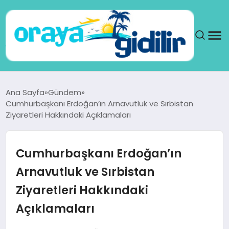
ANA SAYFA
Ana Sayfa
Gündem
Cumhurbaşkanı Erdoğan’ın Arnavutluk ve Sırbistan
SAĞLIK
Ziyaretleri Hakkındaki Açıklamaları
DÜNYA
Cumhurbaşkanı Erdoğan’ın
SEYAHAT
Arnavutluk ve Sırbistan
Ziyaretleri Hakkındaki
TEKNOLOJI
Açıklamaları
YAŞAM