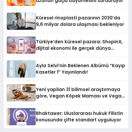
uzanan güçlü büyümesini sürdürüyor
Küresel rinoplasti pazarının 2030’da
9,6 milyar dolara ulaşması bekleniyor
Türkiye’den küresel pazara: ShopinX,
dijital ekonomi ile gerçek dünya
alışverişini bir araya getirmeyi
hedefliyor
Ayla Selvi’nin Beklenen Albümü “Kayıp
Kasetler 1” Yayınlandı!
Yeni yapilan 31 bilimsel araştırmaya
göre, Vegan Köpek Maması ve Vegan
Kedi Mamasının İyi Sindirildiğini
Ortaya Koydu
Bhaktawer: Uluslararası hukuk Filistin
konusunda çifte standart uyguluyor