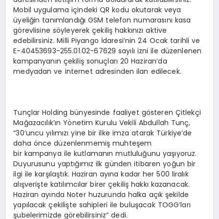
Mobil uygulama içindeki QR kodu okutarak veya
üyeliğin tanımlandığı GSM telefon numarasını kasa
görevlisine söyleyerek çekiliş hakkınızı aktive
edebilirsiniz. Milli Piyango İdaresi’nin 24 Ocak tarihli ve
E-40453693-255.01.02-67629 sayılı izni ile düzenlenen
kampanyanın çekiliş sonuçları 20 Haziran’da
medyadan ve internet adresinden ilan edilecek.
Tunçlar Holding bünyesinde faaliyet gösteren Çitlekçi
Mağazacılık’ın Yönetim Kurulu Vekili Abdullah Tunç,
“30’uncu yılımızı yine bir ilke imza atarak Türkiye’de
daha önce düzenlenmemiş muhteşem
bir kampanya ile kutlamanın mutluluğunu yaşıyoruz.
Duyurusunu yaptığımız ilk günden itibaren yoğun bir
ilgi ile karşılaştık. Haziran ayına kadar her 500 liralık
alışverişte katılımcılar birer çekiliş hakkı kazanacak.
Haziran ayında Noter huzurunda halka açık şekilde
yapılacak çekilişte sahipleri ile buluşacak TOGG’ları
şubelerimizde görebilirsiniz” dedi.