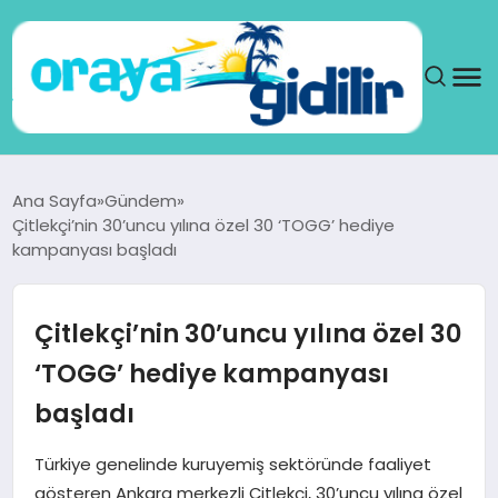
ANA SAYFA
Ana Sayfa
Gündem
Çitlekçi’nin 30’uncu yılına özel 30 ‘TOGG’ hediye
SAĞLIK
kampanyası başladı
DÜNYA
Çitlekçi’nin 30’uncu yılına özel 30
SEYAHAT
‘TOGG’ hediye kampanyası
başladı
TEKNOLOJI
Türkiye genelinde kuruyemiş sektöründe faaliyet
YAŞAM
gösteren Ankara merkezli Çitlekçi, 30’uncu yılına özel