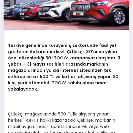
Türkiye genelinde kuruyemiş sekt
ö
ründe faaliyet
g
ö
steren Ankara merkezli Çitlekçi, 30’uncu yılına
ö
zel düzenlediğ
i 30 ‘
TOGG
‘ kampanyası başladı. 3
Şubat
– 31 May
ıs tarihleri arasında markanın
mağazalarından ya da internet sitesinden tek
seferde en az 500 TL ve katları alışveriş yapan 30
kişi, yerli otomobil ‘TOGG’ sahibi olma fırsatı
yakalayacak.
Çitlekçi mağazalarında 500 TL’lik alışveriş yapan
herkes 1 çekiliş hakkı kazanacak. Çekilişe, markanın
mobil uygulamasını ücretsiz indirerek veya web
adresinden iletişim formu doldurarak katılabilirsiniz.