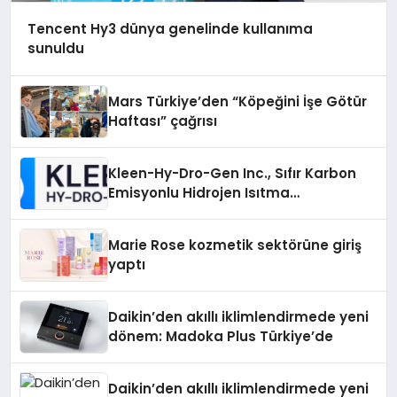
Tencent Hy3 dünya genelinde kullanıma
sunuldu
Mars Türkiye’den “Köpeğini İşe Götür
Haftası” çağrısı
Kleen-Hy-Dro-Gen Inc., Sıfır Karbon
Emisyonlu Hidrojen Isıtma
Teknolojisinde ISO ve TSSA
Düzenleyici Onaylarını Aldı
Marie Rose kozmetik sektörüne giriş
yaptı
Daikin’den akıllı iklimlendirmede yeni
dönem: Madoka Plus Türkiye’de
Daikin’den akıllı iklimlendirmede yeni