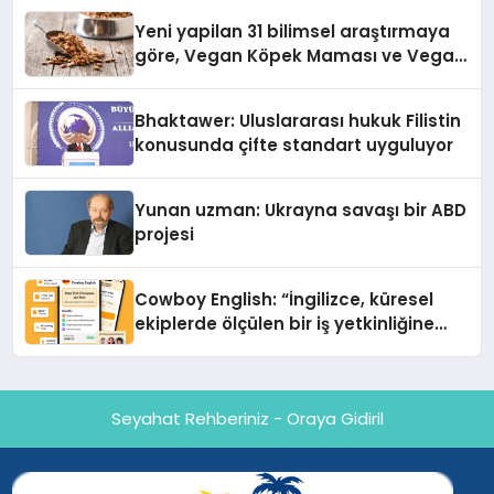
Yeni yapilan 31 bilimsel araştırmaya
göre, Vegan Köpek Maması ve Vegan
Kedi Mamasının İyi Sindirildiğini
Ortaya Koydu
Bhaktawer: Uluslararası hukuk Filistin
konusunda çifte standart uyguluyor
Yunan uzman: Ukrayna savaşı bir ABD
projesi
Cowboy English: “İngilizce, küresel
ekiplerde ölçülen bir iş yetkinliğine
dönüşüyor”
Seyahat Rehberiniz - Oraya Gidiril