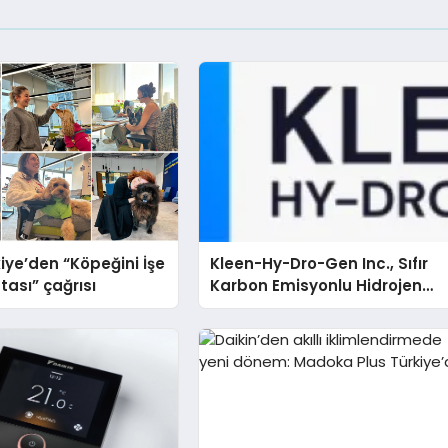
iye’den “Köpeğini İşe
Kleen-Hy-Dro-Gen Inc., Sıfır
tası” çağrısı
Karbon Emisyonlu Hidrojen
Isıtma Teknolojisinde ISO ve
TSSA Düzenleyici Onaylarını
Aldı