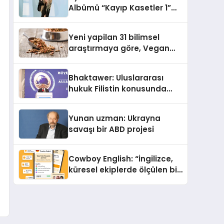
Albümü “Kayıp Kasetler 1”
Yayınlandı!
Yeni yapilan 31 bilimsel
araştırmaya göre, Vegan
Köpek Maması ve Vegan
Kedi Mamasının İyi
Bhaktawer: Uluslararası
Sindirildiğini Ortaya Koydu
hukuk Filistin konusunda
çifte standart uyguluyor
Yunan uzman: Ukrayna
savaşı bir ABD projesi
Cowboy English: “İngilizce,
küresel ekiplerde ölçülen bir
iş yetkinliğine dönüşüyor”