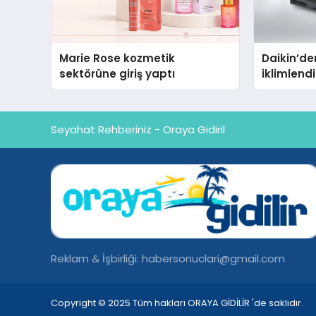
Marie Rose kozmetik
Daikin’den
sektörüne giriş yaptı
iklimlen
Madoka P
Seyahat Rehberiniz - Oraya Gidiril
Reklam & İşbirliği:
habersonuclari@gmail.com
Copyright © 2025 Tüm hakları ORAYA GİDİLİR 'de saklıdır.