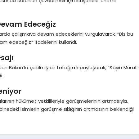
sunda sorunları çözebilmek için istişareler önemli”
Devam Edeceğiz
rda çalışmaya devam edeceklerini vurgulayarak, “Biz bu
m edeceğiz” ifadelerini kullandı.
sajı
dan Bakan’la çekilmiş bir fotoğrafı paylaşarak, “Sayın Murat
i.
eniyor
larının hükümet yetkilileriyle görüşmelerinin artmasıyla,
nedeki isimlerin görüşme sıklığının artmasının beklendiği