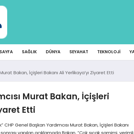
SAYFA
SAĞLIK
DÜNYA
SEYAHAT
TEKNOLOJI
Y
at Bakan, İçişleri Bakanı Ali Yerlikaya’yı Ziyaret Etti
ısı Murat Bakan, İçişleri
aret Etti
k” CHP Genel Başkan Yardımcısı Murat Bakan, İçişleri Bakanı
 sonrası yapılan açıklamada Bakan, “Çok sıcak samimi, verimli