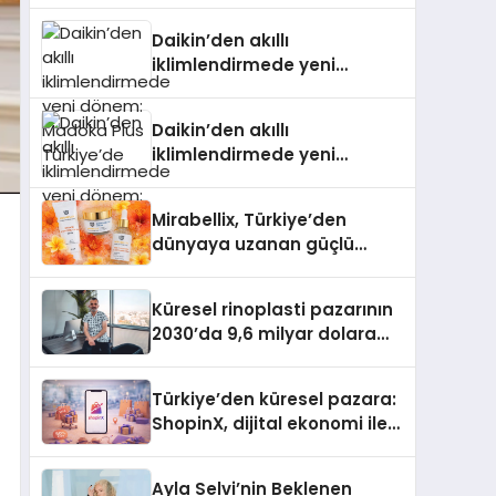
Türkiye’de
Daikin’den akıllı
iklimlendirmede yeni
dönem: Madoka Plus
Türkiye’de
Daikin’den akıllı
iklimlendirmede yeni
dönem: Madoka Plus
Türkiye’de
Mirabellix, Türkiye’den
dünyaya uzanan güçlü
büyümesini sürdürüyor
Küresel rinoplasti pazarının
2030’da 9,6 milyar dolara
ulaşması bekleniyor
Türkiye’den küresel pazara:
ShopinX, dijital ekonomi ile
gerçek dünya alışverişini bir
araya getirmeyi hedefliyor
Ayla Selvi’nin Beklenen