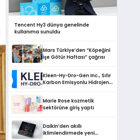
Tencent Hy3 dünya genelinde
kullanıma sunuldu
Mars Türkiye’den “Köpeğini
İşe Götür Haftası” çağrısı
Kleen-Hy-Dro-Gen Inc., Sıfır
Karbon Emisyonlu Hidrojen
Isıtma Teknolojisinde ISO ve
TSSA Düzenleyici Onaylarını
Marie Rose kozmetik
Aldı
sektörüne giriş yaptı
Daikin’den akıllı
iklimlendirmede yeni
dönem: Madoka Plus