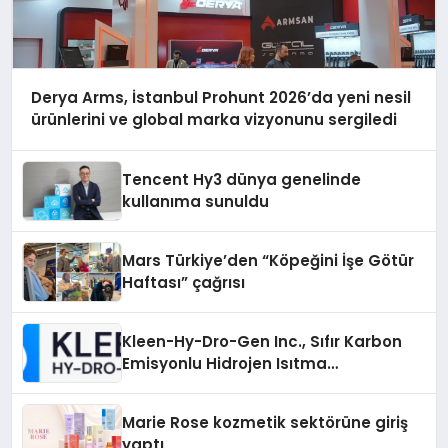
Derya Arms, İstanbul Prohunt 2026’da yeni nesil
ürünlerini ve global marka vizyonunu sergiledi
Tencent Hy3 dünya genelinde
kullanıma sunuldu
Mars Türkiye’den “Köpeğini İşe Götür
Haftası” çağrısı
Kleen-Hy-Dro-Gen Inc., Sıfır Karbon
Emisyonlu Hidrojen Isıtma
Teknolojisinde ISO ve TSSA
Düzenleyici Onaylarını Aldı
Marie Rose kozmetik sektörüne giriş
yaptı