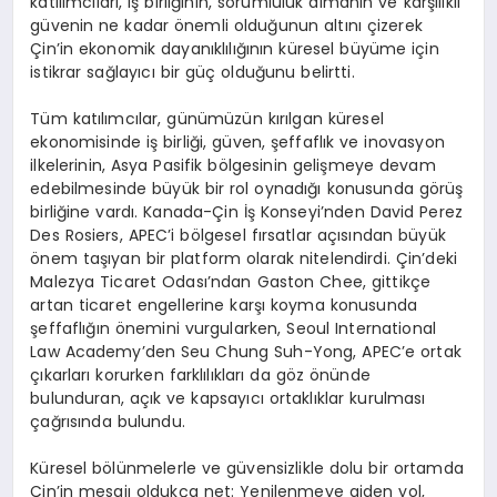
katılımcıları, iş birliğinin, sorumluluk almanın ve karşılıklı
güvenin ne kadar önemli olduğunun altını çizerek
Çin’in ekonomik dayanıklılığının küresel büyüme için
istikrar sağlayıcı bir güç olduğunu belirtti.
Tüm katılımcılar, günümüzün kırılgan küresel
ekonomisinde iş birliği, güven, şeffaflık ve inovasyon
ilkelerinin, Asya Pasifik bölgesinin gelişmeye devam
edebilmesinde büyük bir rol oynadığı konusunda görüş
birliğine vardı. Kanada-Çin İş Konseyi’nden David Perez
Des Rosiers, APEC’i bölgesel fırsatlar açısından büyük
önem taşıyan bir platform olarak nitelendirdi. Çin’deki
Malezya Ticaret Odası’ndan Gaston Chee, gittikçe
artan ticaret engellerine karşı koyma konusunda
şeffaflığın önemini vurgularken, Seoul International
Law Academy’den Seu Chung Suh-Yong, APEC’e ortak
çıkarları korurken farklılıkları da göz önünde
bulunduran, açık ve kapsayıcı ortaklıklar kurulması
çağrısında bulundu.
Küresel bölünmelerle ve güvensizlikle dolu bir ortamda
Çin’in mesajı oldukça net: Yenilenmeye giden yol,