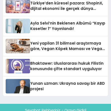
Türkiye’den küresel pazara: ShopinX,
dijital ekonomi ile gerçek dünya
alışverişini bir araya getirmeyi
hedefliyor
Ayla Selvi’nin Beklenen Albümü “Kayıp
Kasetler 1” Yayınlandı!
Yeni yapilan 31 bilimsel araştırmaya
göre, Vegan Köpek Maması ve Vegan
Kedi Mamasının İyi Sindirildiğini
Ortaya Koydu
Bhaktawer: Uluslararası hukuk Filistin
konusunda çifte standart uyguluyor
Yunan uzman: Ukrayna savaşı bir ABD
projesi
Seyahat Rehberiniz - Oraya Gidiril