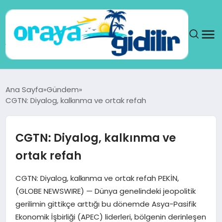
ANA SAYFA
Ana Sayfa
Gündem
CGTN: Diyalog, kalkınma ve ortak refah
SAĞLIK
DÜNYA
CGTN: Diyalog, kalkınma ve
ortak refah
SEYAHAT
CGTN: Diyalog, kalkınma ve ortak refah PEKİN,
TEKNOLOJI
(GLOBE NEWSWIRE) — Dünya genelindeki jeopolitik
gerilimin gittikçe arttığı bu dönemde Asya-Pasifik
YAŞAM
Ekonomik İşbirliği (APEC) liderleri, bölgenin derinleşen