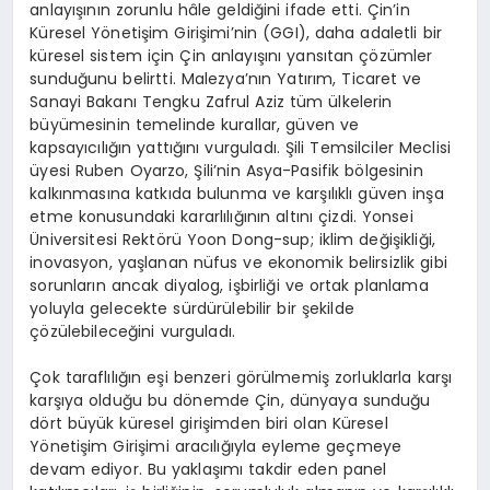
anlayışının zorunlu hâle geldiğini ifade etti. Çin’in
Küresel Yönetişim Girişimi’nin (GGI), daha adaletli bir
küresel sistem için Çin anlayışını yansıtan çözümler
sunduğunu belirtti. Malezya’nın Yatırım, Ticaret ve
Sanayi Bakanı Tengku Zafrul Aziz tüm ülkelerin
büyümesinin temelinde kurallar, güven ve
kapsayıcılığın yattığını vurguladı. Şili Temsilciler Meclisi
üyesi Ruben Oyarzo, Şili’nin Asya-Pasifik bölgesinin
kalkınmasına katkıda bulunma ve karşılıklı güven inşa
etme konusundaki kararlılığının altını çizdi. Yonsei
Üniversitesi Rektörü Yoon Dong-sup; iklim değişikliği,
inovasyon, yaşlanan nüfus ve ekonomik belirsizlik gibi
sorunların ancak diyalog, işbirliği ve ortak planlama
yoluyla gelecekte sürdürülebilir bir şekilde
çözülebileceğini vurguladı.
Çok taraflılığın eşi benzeri görülmemiş zorluklarla karşı
karşıya olduğu bu dönemde Çin, dünyaya sunduğu
dört büyük küresel girişimden biri olan Küresel
Yönetişim Girişimi aracılığıyla eyleme geçmeye
devam ediyor. Bu yaklaşımı takdir eden panel