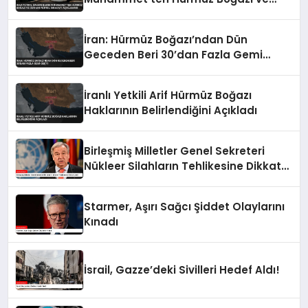
Ceyhan Petrol İhracatı Açıklaması
İran: Hürmüz Boğazı’ndan Dün
Geceden Beri 30’dan Fazla Gemi
Geçti
İranlı Yetkili Arif Hürmüz Boğazı
Haklarının Belirlendiğini Açıkladı
Birleşmiş Milletler Genel Sekreteri
Nükleer Silahların Tehlikesine Dikkat
Çekti
Starmer, Aşırı Sağcı Şiddet Olaylarını
Kınadı
İsrail, Gazze’deki Sivilleri Hedef Aldı!