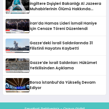
İngiltere Dışişleri Bakanlığı Al Jazeera
Muhabirlerinin Ölümü Hakkında
Açıklama Yaptı
İran’da Hamas Lideri İsmail Haniye
İçin Cenaze Töreni Düzenlendi
Gazze’deki İsrail Saldırılarında 31
Filistinli Hayatını Kaybetti
Gazze’de İsrail Saldırıları: Hükümet
Yetkilisinden Açıklama
Borsa İstanbul’da Yükseliş Devam
Ediyor
Seyahat Rehberiniz - Oraya Gidiril