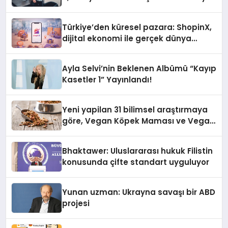
Türkiye’den küresel pazara: ShopinX,
dijital ekonomi ile gerçek dünya
alışverişini bir araya getirmeyi
hedefliyor
Ayla Selvi’nin Beklenen Albümü “Kayıp
Kasetler 1” Yayınlandı!
Yeni yapilan 31 bilimsel araştırmaya
göre, Vegan Köpek Maması ve Vegan
Kedi Mamasının İyi Sindirildiğini
Ortaya Koydu
Bhaktawer: Uluslararası hukuk Filistin
konusunda çifte standart uyguluyor
Yunan uzman: Ukrayna savaşı bir ABD
projesi