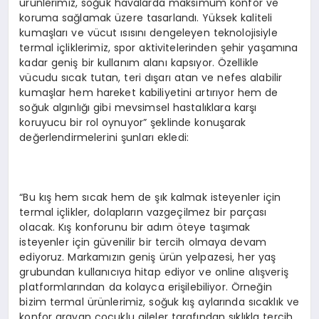
ürünlerimiz, soğuk havalarda maksimum konfor ve
koruma sağlamak üzere tasarlandı. Yüksek kaliteli
kumaşları ve vücut ısısını dengeleyen teknolojisiyle
termal içliklerimiz, spor aktivitelerinden şehir yaşamına
kadar geniş bir kullanım alanı kapsıyor. Özellikle
vücudu sıcak tutan, teri dışarı atan ve nefes alabilir
kumaşlar hem hareket kabiliyetini artırıyor hem de
soğuk algınlığı gibi mevsimsel hastalıklara karşı
koruyucu bir rol oynuyor” şeklinde konuşarak
değerlendirmelerini şunları ekledi:
“Bu kış hem sıcak hem de şık kalmak isteyenler için
termal içlikler, dolapların vazgeçilmez bir parçası
olacak. Kış konforunu bir adım öteye taşımak
isteyenler için güvenilir bir tercih olmaya devam
ediyoruz. Markamızın geniş ürün yelpazesi, her yaş
grubundan kullanıcıya hitap ediyor ve online alışveriş
platformlarından da kolayca erişilebiliyor. Örneğin
bizim termal ürünlerimiz, soğuk kış aylarında sıcaklık ve
konfor arayan çocuklu aileler tarafından sıklıkla tercih