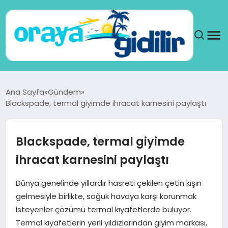
ANA SAYFA
Ana Sayfa
Gündem
Blackspade, termal giyimde ihracat karnesini paylaştı
SAĞLIK
DÜNYA
Blackspade, termal giyimde
ihracat karnesini paylaştı
SEYAHAT
Dünya genelinde yıllardır hasreti çekilen çetin kışın
TEKNOLOJI
gelmesiyle birlikte, soğuk havaya karşı korunmak
isteyenler çözümü termal kıyafetlerde buluyor.
YAŞAM
Termal kıyafetlerin yerli yıldızlarından giyim markası,