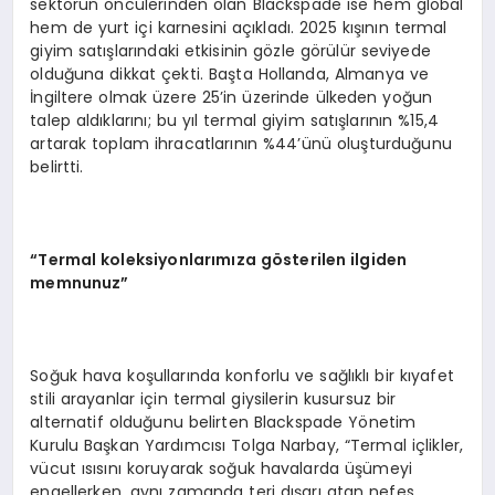
sektörün öncülerinden olan Blackspade ise hem global
hem de yurt içi karnesini açıkladı. 2025 kışının termal
giyim satışlarındaki etkisinin gözle görülür seviyede
olduğuna dikkat çekti. Başta Hollanda, Almanya ve
İngiltere olmak üzere 25’in üzerinde ülkeden yoğun
talep aldıklarını; bu yıl termal giyim satışlarının %15,4
artarak toplam ihracatlarının %44’ünü oluşturduğunu
belirtti.
“
Termal koleksiyonlarımıza g
ö
sterilen ilgiden
memnunuz”
Soğuk hava koşullarında konforlu ve sağlıklı bir kıyafet
stili arayanlar için termal giysilerin kusursuz bir
alternatif olduğunu belirten Blackspade Yönetim
Kurulu Başkan Yardımcısı Tolga Narbay, “Termal içlikler,
vücut ısısını koruyarak soğuk havalarda üşümeyi
engellerken, aynı zamanda teri dışarı atan nefes