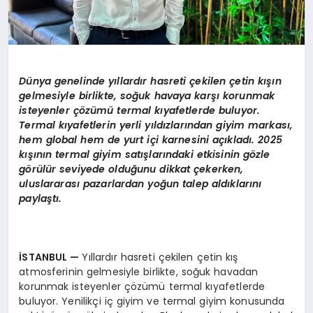
Dünya genelinde yıllardır hasreti çekilen çetin kışın
gelmesiyle birlikte, soğuk havaya karşı korunmak
isteyenler çözümü
termal k
ıyafetlerde buluyor.
Termal kıyafetlerin yerli yıldızlarından giyim markası,
hem global hem de yurt içi karnesini açıkladı. 2025
kışının termal giyim satışlarındaki etkisinin g
ö
zle
g
ö
rülür seviyede olduğunu dikkat çekerken,
uluslararası pazarlardan yoğun talep aldıklarını
paylaştı.
İSTANBUL
—
Yıllardır hasreti çekilen çetin kış
atmosferinin gelmesiyle birlikte, soğuk havadan
korunmak isteyenler çözümü termal kıyafetlerde
buluyor. Yenilikçi iç giyim ve termal giyim konusunda