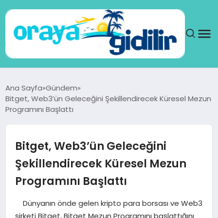
ANA SAYFA
Ana Sayfa
Gündem
Bitget, Web3’ün Geleceğini Şekillendirecek Küresel Mezun
SAĞLIK
Programını Başlattı
DÜNYA
Bitget, Web3’ün Geleceğini
SEYAHAT
Şekillendirecek Küresel Mezun
Programını Başlattı
TEKNOLOJI
Dünyanın önde gelen kripto para borsası ve Web3
YAŞAM
şirketi Bitget, Bitget Mezun Programını başlattığını