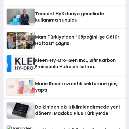
Tencent Hy3 dünya genelinde
kullanıma sunuldu
Mars Türkiye’den “Köpeğini İşe Götür
Haftası” çağrısı
Kleen-Hy-Dro-Gen Inc., Sıfır Karbon
Emisyonlu Hidrojen Isıtma
Teknolojisinde ISO ve TSSA
Düzenleyici Onaylarını Aldı
Marie Rose kozmetik sektörüne giriş
yaptı
Daikin’den akıllı iklimlendirmede yeni
dönem: Madoka Plus Türkiye’de