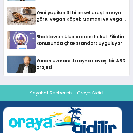
Yeni yapilan 31 bilimsel araştırmaya
göre, Vegan Köpek Maması ve Vegan
Kedi Mamasının İyi Sindirildiğini
Ortaya Koydu
Bhaktawer: Uluslararası hukuk Filistin
konusunda çifte standart uyguluyor
Yunan uzman: Ukrayna savaşı bir ABD
projesi
Seyahat Rehberiniz - Oraya Gidiril