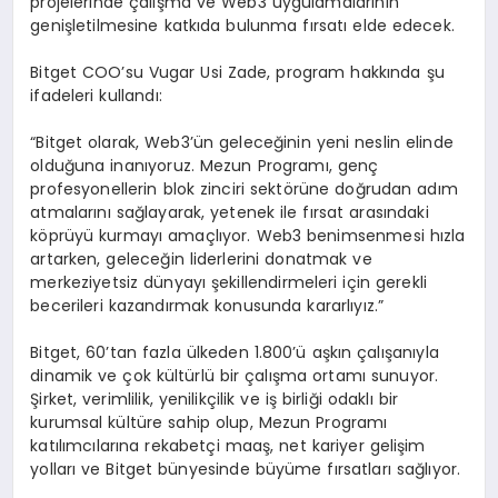
projelerinde çalışma ve Web3 uygulamalarının
genişletilmesine katkıda bulunma fırsatı elde edecek.
Bitget COO’su Vugar Usi Zade, program hakkında şu
ifadeleri kullandı:
“Bitget olarak, Web3’ün geleceğinin yeni neslin elinde
olduğuna inanıyoruz. Mezun Programı, genç
profesyonellerin blok zinciri sektörüne doğrudan adım
atmalarını sağlayarak, yetenek ile fırsat arasındaki
köprüyü kurmayı amaçlıyor. Web3 benimsenmesi hızla
artarken, geleceğin liderlerini donatmak ve
merkeziyetsiz dünyayı şekillendirmeleri için gerekli
becerileri kazandırmak konusunda kararlıyız.”
Bitget, 60’tan fazla ülkeden 1.800’ü aşkın çalışanıyla
dinamik ve çok kültürlü bir çalışma ortamı sunuyor.
Şirket, verimlilik, yenilikçilik ve iş birliği odaklı bir
kurumsal kültüre sahip olup, Mezun Programı
katılımcılarına rekabetçi maaş, net kariyer gelişim
yolları ve Bitget bünyesinde büyüme fırsatları sağlıyor.