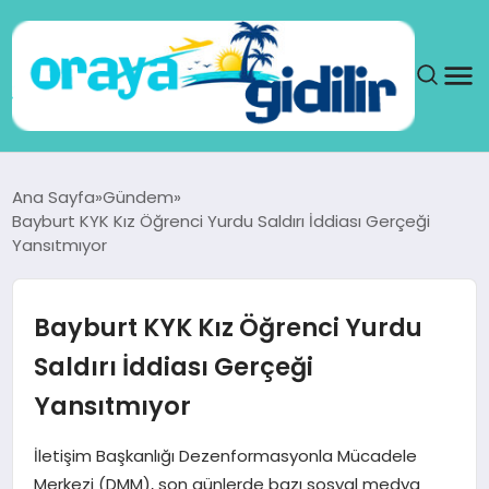
ANA SAYFA
Ana Sayfa
Gündem
Bayburt KYK Kız Öğrenci Yurdu Saldırı İddiası Gerçeği
SAĞLIK
Yansıtmıyor
DÜNYA
Bayburt KYK Kız Öğrenci Yurdu
SEYAHAT
Saldırı İddiası Gerçeği
Yansıtmıyor
TEKNOLOJI
İletişim Başkanlığı Dezenformasyonla Mücadele
YAŞAM
Merkezi (DMM), son günlerde bazı sosyal medya