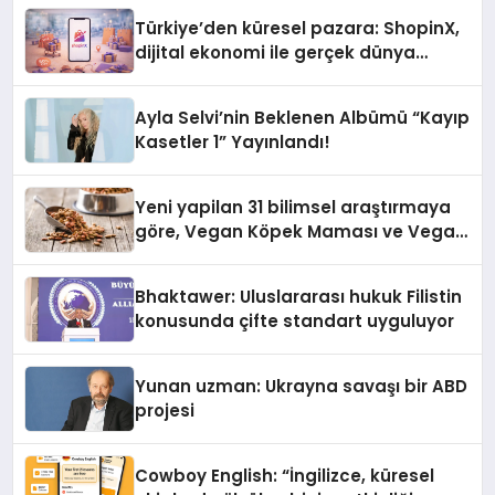
Türkiye’den küresel pazara: ShopinX,
dijital ekonomi ile gerçek dünya
alışverişini bir araya getirmeyi
hedefliyor
Ayla Selvi’nin Beklenen Albümü “Kayıp
Kasetler 1” Yayınlandı!
Yeni yapilan 31 bilimsel araştırmaya
göre, Vegan Köpek Maması ve Vegan
Kedi Mamasının İyi Sindirildiğini
Ortaya Koydu
Bhaktawer: Uluslararası hukuk Filistin
konusunda çifte standart uyguluyor
Yunan uzman: Ukrayna savaşı bir ABD
projesi
Cowboy English: “İngilizce, küresel