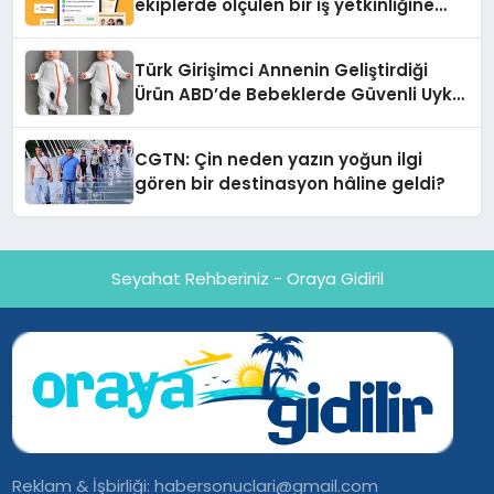
ekiplerde ölçülen bir iş yetkinliğine
dönüşüyor”
Türk Girişimci Annenin Geliştirdiği
Ürün ABD’de Bebeklerde Güvenli Uyku
Standardına Yeni Bir Bakış Açısı
Getiriyor.
CGTN: Çin neden yazın yoğun ilgi
gören bir destinasyon hâline geldi?
Seyahat Rehberiniz - Oraya Gidiril
Reklam & İşbirliği:
habersonuclari@gmail.com