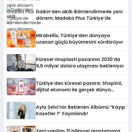
Daikin’den akıllı iklimlendirmede yeni
dönem: Madoka Plus Türkiye’de
Mirabellix, Türkiye’den dünyaya
uzanan güçlü büyümesini sürdürüyor
Küresel rinoplasti pazarının 2030’da
9,6 milyar dolara ulaşması bekleniyor
Türkiye’den küresel pazara: ShopinX,
dijital ekonomi ile gerçek dünya
alışverişini bir araya getirmeyi
hedefliyor
Ayla Selvi’nin Beklenen Albümü “Kayıp
Kasetler 1” Yayınlandı!
Yeni yapilan 31 bilimsel araştırmaya