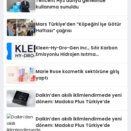
Tencent Hy3 dünya genelinde
kullanıma sunuldu
Mars Türkiye’den “Köpeğini İşe Götür
Haftası” çağrısı
Kleen-Hy-Dro-Gen Inc., Sıfır Karbon
Emisyonlu Hidrojen Isıtma
Teknolojisinde ISO ve TSSA
Düzenleyici Onaylarını Aldı
Marie Rose kozmetik sektörüne giriş
yaptı
Daikin’den akıllı iklimlendirmede yeni
dönem: Madoka Plus Türkiye’de
Daikin’den akıllı iklimlendirmede yeni
dönem: Madoka Plus Türkiye’de