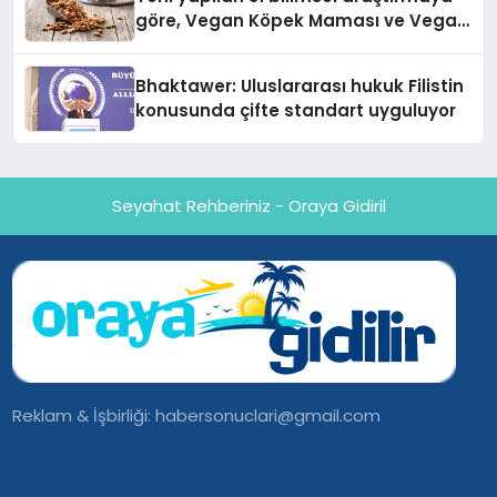
göre, Vegan Köpek Maması ve Vegan
Kedi Mamasının İyi Sindirildiğini
Ortaya Koydu
Bhaktawer: Uluslararası hukuk Filistin
konusunda çifte standart uyguluyor
Seyahat Rehberiniz - Oraya Gidiril
Reklam & İşbirliği:
habersonuclari@gmail.com