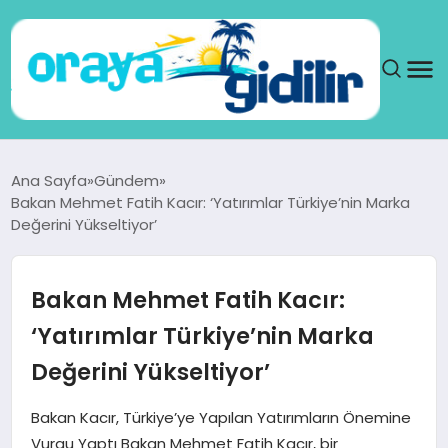
ANA SAYFA
Ana Sayfa
Gündem
Bakan Mehmet Fatih Kacır: ‘Yatırımlar Türkiye’nin Marka
SAĞLIK
Değerini Yükseltiyor’
DÜNYA
Bakan Mehmet Fatih Kacır:
SEYAHAT
‘Yatırımlar Türkiye’nin Marka
Değerini Yükseltiyor’
TEKNOLOJI
Bakan Kacır, Türkiye’ye Yapılan Yatırımların Önemine
YAŞAM
Vurgu Yaptı Bakan Mehmet Fatih Kacır, bir