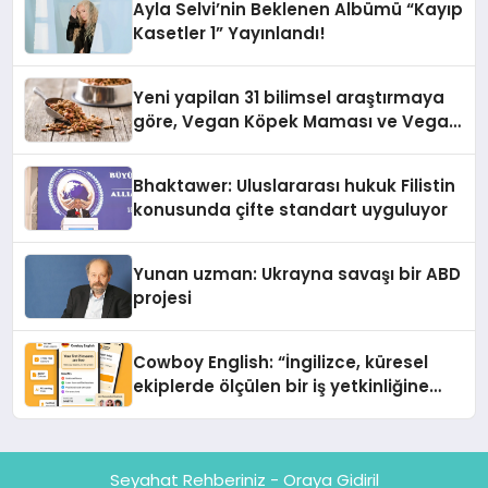
Ayla Selvi’nin Beklenen Albümü “Kayıp
Kasetler 1” Yayınlandı!
Yeni yapilan 31 bilimsel araştırmaya
göre, Vegan Köpek Maması ve Vegan
Kedi Mamasının İyi Sindirildiğini
Ortaya Koydu
Bhaktawer: Uluslararası hukuk Filistin
konusunda çifte standart uyguluyor
Yunan uzman: Ukrayna savaşı bir ABD
projesi
Cowboy English: “İngilizce, küresel
ekiplerde ölçülen bir iş yetkinliğine
dönüşüyor”
Seyahat Rehberiniz - Oraya Gidiril