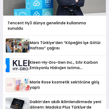
Tencent Hy3 dünya genelinde kullanıma
sunuldu
Mars Türkiye’den “Köpeğini İşe Götür
Haftası” çağrısı
Kleen-Hy-Dro-Gen Inc., Sıfır Karbon
Emisyonlu Hidrojen Isıtma
Teknolojisinde ISO ve TSSA
Düzenleyici Onaylarını Aldı
Marie Rose kozmetik sektörüne giriş
yaptı
Daikin’den akıllı iklimlendirmede yeni
dönem: Madoka Plus Türkiye’de