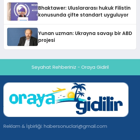
Ortaya Koydu
Bhaktawer: Uluslararası hukuk Filistin
konusunda çifte standart uyguluyor
Yunan uzman: Ukrayna savaşı bir ABD
projesi
Seyahat Rehberiniz - Oraya Gidiril
Reklam & İşbirliği:
habersonuclari@gmail.com