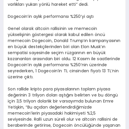
varlıkları yukarı yönlü hareket etti” dedi.
Dogecoin’in aylık performansı %250’yi aştı
Genel olarak altcoin rallisinin ve memecoin
yükselişinin göstergesi olarak kabul edilen öncü
memecoin Dogecoin, Donald Trump’ın kampanyasının
en büyük destekçilerinden biri olan Elon Musk’ın
sempatisi sayesinde seçim rüzgarının en büyük
kazananları arasından biri oldu. 12 Kasım ile saatlerinde
Dogecoin’in aylık performansı %250’nin üzerinde
seyrederken, 1 Dogecoin’in TL cinsinden fiyatı 13 TL’nin
üzerine çıktı.
Son rallide kripto para piyasalarının toplam piyasa
değerinin 3 trilyon doları aştığını belirten ve bu döngü
için 3,5 trilyon dolarlık bir varsayımda bulunan Emre
Yetişkin, “Bu açıdan değerlendirdiğimizde
memecoin’lerin piyasadaki hakimiyeti %2,5
seviyesinde. Ralli uzun süreli olur ve altcoin rallisini de
beraberinde getirirse, Dogecoin öncülüğünde yaşanan