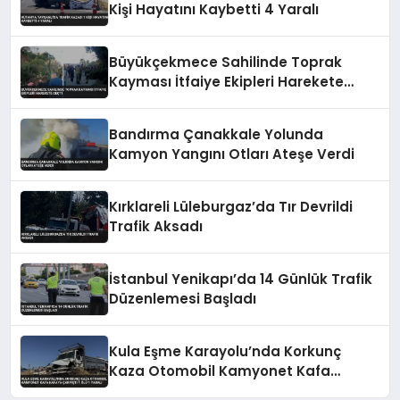
Kişi Hayatını Kaybetti 4 Yaralı
Büyükçekmece Sahilinde Toprak
Kayması İtfaiye Ekipleri Harekete
Geçti
Bandırma Çanakkale Yolunda
Kamyon Yangını Otları Ateşe Verdi
Kırklareli Lüleburgaz’da Tır Devrildi
Trafik Aksadı
İstanbul Yenikapı’da 14 Günlük Trafik
Düzenlemesi Başladı
Kula Eşme Karayolu’nda Korkunç
Kaza Otomobil Kamyonet Kafa
Kafaya Çarpıştı 1 Ölü 1 Yaralı