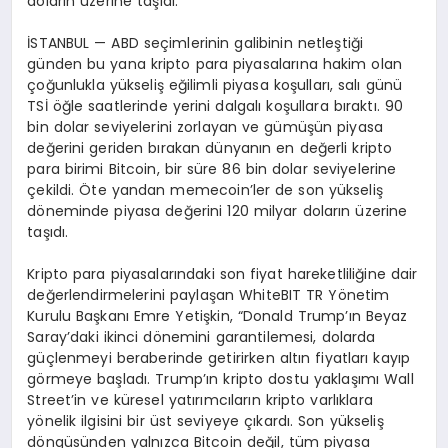
doların üzerine taşıdı.
İSTANBUL — ABD seçimlerinin galibinin netleştiği
günden bu yana kripto para piyasalarına hakim olan
çoğunlukla yükseliş eğilimli piyasa koşulları, salı günü
TSİ öğle saatlerinde yerini dalgalı koşullara bıraktı. 90
bin dolar seviyelerini zorlayan ve gümüşün piyasa
değerini geriden bırakan dünyanın en değerli kripto
para birimi Bitcoin, bir süre 86 bin dolar seviyelerine
çekildi. Öte yandan memecoin’ler de son yükseliş
döneminde piyasa değerini 120 milyar doların üzerine
taşıdı.
Kripto para piyasalarındaki son fiyat hareketliliğine dair
değerlendirmelerini paylaşan WhiteBIT TR Yönetim
Kurulu Başkanı Emre Yetişkin, “Donald Trump’ın Beyaz
Saray’daki ikinci dönemini garantilemesi, dolarda
güçlenmeyi beraberinde getirirken altın fiyatları kayıp
görmeye başladı. Trump’ın kripto dostu yaklaşımı Wall
Street’in ve küresel yatırımcıların kripto varlıklara
yönelik ilgisini bir üst seviyeye çıkardı. Son yükseliş
döngüsünden yalnızca Bitcoin değil, tüm piyasa