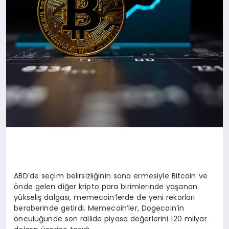
ABD’de seçim belirsizliğinin sona ermesiyle Bitcoin ve
önde gelen diğer kripto para birimlerinde yaşanan
yükseliş dalgası, memecoin’lerde de yeni rekorları
beraberinde getirdi. Memecoin’ler, Dogecoin’in
öncülüğünde son rallide piyasa değerlerini 120 milyar