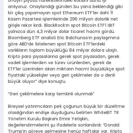
onayın piyasa hareketlerindeki etkisini daha iyi
anlıyoruz. Onaylandığı günden bu yana beklendiği gibi
bir çıkış yapamayan spot Ethereum ETF’ler dahi 11
Kasım Pazartesi işlemlerinde 296 milyon dolarlık net
girişle rekor kırdı. BlackRock’ın spot Bitcoin ETF’i IBIT
yalnızca dün 4,3 milyar dolar ticaret hacmi gördü.
Bloomberg ETF analisti Eric Balchunas’ın paylaşımına
göre ABD’de listelenen spot Bitcoin ETF’lerdeki
varlıkların toplam büyüklüğü 84 milyar dolara ulaştı.
Kripto para piyasalarına gerek spot piyasadan, gerek
vadeli işlemlerden ve türev ürünlerden, gerek de
ETF’ler üzerinden akan miktarın hacmi büyüdükçe spot
fiyattaki yükselişler veya geri çekilmeler de o denli
büyük oluyor” diye konuştu.
“Geri çekilmelere karşı temkinli olunmalı”
Bireysel yatırımcıların pek çoğunun büyük bir düzeltme
olasılığından endişe duyduğunu belirten WhiteBIT TR
Yönetim Kurulu Başkanı Emre Yetişkin,
değerlendirmelerini şu ifadelerle sonlandırdı: “Donald
Trump’ın göreve gelmesine henüz haftalar var. Kripto