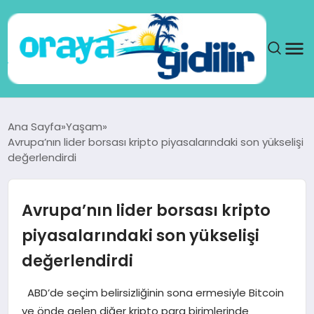
ANA SAYFA
Ana Sayfa
Yaşam
Avrupa’nın lider borsası kripto piyasalarındaki son yükselişi
SAĞLIK
değerlendirdi
DÜNYA
Avrupa’nın lider borsası kripto
SEYAHAT
piyasalarındaki son yükselişi
değerlendirdi
TEKNOLOJI
ABD’de seçim belirsizliğinin sona ermesiyle Bitcoin
YAŞAM
ve önde gelen diğer kripto para birimlerinde