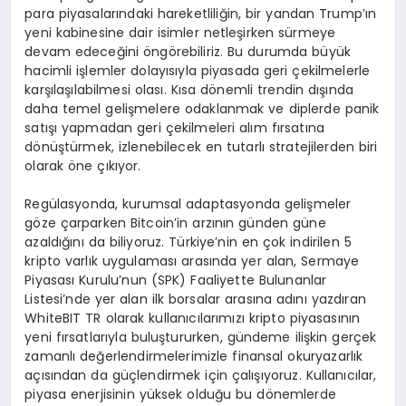
para piyasalarındaki hareketliliğin, bir yandan Trump’ın
yeni kabinesine dair isimler netleşirken sürmeye
devam edeceğini öngörebiliriz. Bu durumda büyük
hacimli işlemler dolayısıyla piyasada geri çekilmelerle
karşılaşılabilmesi olası. Kısa dönemli trendin dışında
daha temel gelişmelere odaklanmak ve diplerde panik
satışı yapmadan geri çekilmeleri alım fırsatına
dönüştürmek, izlenebilecek en tutarlı stratejilerden biri
olarak öne çıkıyor.
Regülasyonda, kurumsal adaptasyonda gelişmeler
göze çarparken Bitcoin’in arzının günden güne
azaldığını da biliyoruz. Türkiye’nin en çok indirilen 5
kripto varlık uygulaması arasında yer alan, Sermaye
Piyasası Kurulu’nun (SPK) Faaliyette Bulunanlar
Listesi’nde yer alan ilk borsalar arasına adını yazdıran
WhiteBIT TR olarak kullanıcılarımızı kripto piyasasının
yeni fırsatlarıyla buluştururken, gündeme ilişkin gerçek
zamanlı değerlendirmelerimizle finansal okuryazarlık
açısından da güçlendirmek için çalışıyoruz. Kullanıcılar,
piyasa enerjisinin yüksek olduğu bu dönemlerde