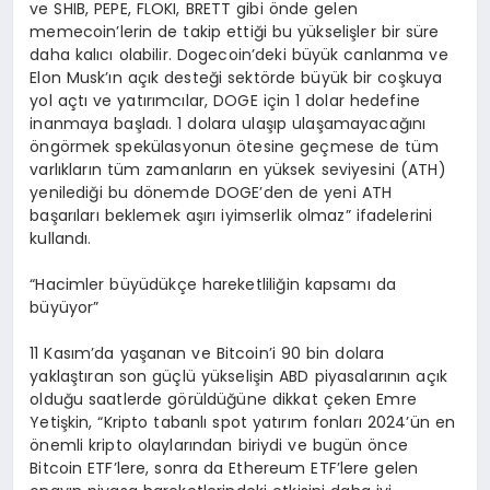
ve SHIB, PEPE, FLOKI, BRETT gibi önde gelen
memecoin’lerin de takip ettiği bu yükselişler bir süre
daha kalıcı olabilir. Dogecoin’deki büyük canlanma ve
Elon Musk’ın açık desteği sektörde büyük bir coşkuya
yol açtı ve yatırımcılar, DOGE için 1 dolar hedefine
inanmaya başladı. 1 dolara ulaşıp ulaşamayacağını
öngörmek spekülasyonun ötesine geçmese de tüm
varlıkların tüm zamanların en yüksek seviyesini (ATH)
yenilediği bu dönemde DOGE’den de yeni ATH
başarıları beklemek aşırı iyimserlik olmaz” ifadelerini
kullandı.
“Hacimler büyüdükçe hareketliliğin kapsamı da
büyüyor”
11 Kasım’da yaşanan ve Bitcoin’i 90 bin dolara
yaklaştıran son güçlü yükselişin ABD piyasalarının açık
olduğu saatlerde görüldüğüne dikkat çeken Emre
Yetişkin, “Kripto tabanlı spot yatırım fonları 2024’ün en
önemli kripto olaylarından biriydi ve bugün önce
Bitcoin ETF’lere, sonra da Ethereum ETF’lere gelen